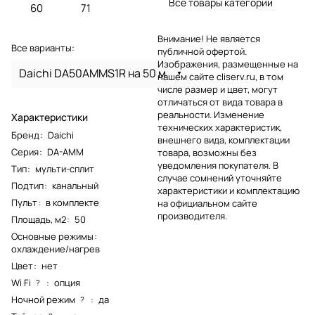
Все товары категории
60
71
Внимание! Не является
Все варианты:
публичной офертой.
Изображения, размещенные на
Daichi DA50AMMS1R на 50 м
нашем сайте cliserv.ru, в том
числе размер и цвет, могут
отличаться от вида товара в
реальности. Изменение
Характеристики
технических характеристик,
Бренд
:
Daichi
внешнего вида, комплектации
Серия
:
DA-AMM
товара, возможны без
уведомления покупателя. В
Тип
:
мульти-сплит
случае сомнений уточняйте
Подтип
:
канальный
характеристики и комплектацию
Пульт
:
в комплекте
на официальном сайте
производителя.
Площадь, м2
:
50
Основные режимы
:
охлаждение/нагрев
Цвет
:
нет
Wi Fi
:
опция
?
Ночной режим
:
да
?