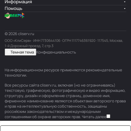
Информация
Помощь
© 2026 cliserv.ru
ООО «КлиСерв» · ИНН
7730644106
· ОГРН 1117746361920 · 117545, Москва,
1-й Дорожный проезд, 7, стр.3
Темная тема
Конфиденциальность
На информационном ресурсе применяются
рекомендательные
технологии
.
Все ресурсы сайта cliserv.ru, включая (но не ограничиваясь)
текстовую, графическую, фотографическую и видео информацию,
структуру, дизайн и оформление страниц, доменное имя,
фирменное наименование являются объектами авторского права
и прав на интеллектуальную собственность, защищены
российским законодательством и международными
соглашениями об охране авторских прав.
Читать далее