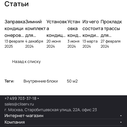
Статьи
Заправка
Зимний
Установк
Устан
Из чего
Прокладк
кондици
комплект
а
овка
состоит
а трассы
онеров
для
кондици
конди
кондиц
для
13 февраля
4 декабря
20 июня
3 июня
13 марта
27 февраля
фреоном
кондици
онера на
ционе
ионер?
кондицио
2025
2024
2024
2024
2024
2024
онера
фасаде
ра
нера
Назад к списку
Теги:
Внутренние блоки
50 м2
+7 499 703-37-18
sales@cliserv.ru
г. Москва, Старобитцевская улица, 22А, офис 23
Интернет-магазин
Компания