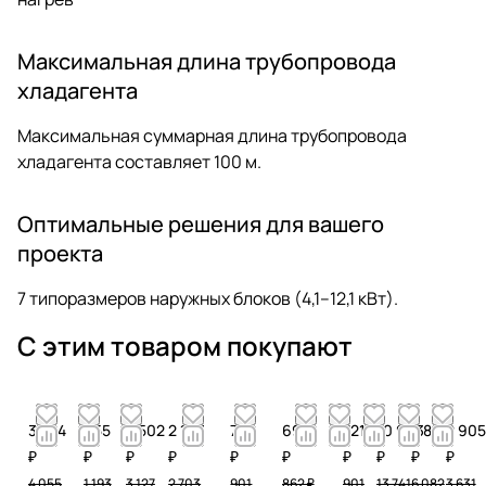
Максимальная длина трубопровода
хладагента
Максимальная суммарная длина трубопровода
хладагента составляет 100 м.
Оптимальные решения для вашего
проекта
7 типоразмеров наружных блоков (4,1–12,1 кВт).
С этим товаром покупают
3 244
955
2 502
2 163
721
690
721
10 993
4 866
2 905
₽
₽
₽
₽
₽
₽
₽
₽
₽
₽
4 055
1 193
3 127
2 703
901
862 ₽
901
13 741
6 082
3 631