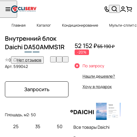
Главная
Каталог
Кондиционирование
Мульти-сплит 
Внутренний блок
52 152 ₽
Daichi
DA
50
AMMS1R
65 190 ₽
-20%
0
Нет отзывов
По запросу
Арт.
599042
Нашли дешевле?
Хочу в подарок
Запросить
Площадь, м2:
50
25
35
50
Все товары Daichi