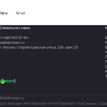
Теги:
50 м2
Связаться с нами
+7 499 703-37-18
К
sales@cliserv.ru
Р
г. Москва, Старобитцевская улица, 22А, офис 23
В
А
З
© 2026 cliserv.ru
ООО «КлиСерв» · ИНН
7730644106
· ОГРН 1117746361920 · 117545, Москва, 1-й До