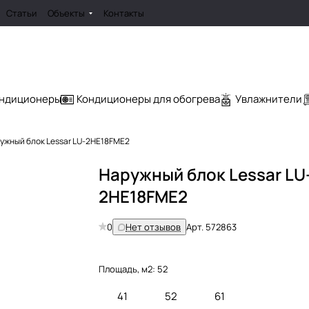
Статьи
Объекты
Контакты
ондиционеры
Кондиционеры для обогрева
Увлажнители
ужный блок Lessar LU-2HE18FME2
Наружный блок Lessar LU
2HE18FME2
0
Нет отзывов
Арт.
572863
Площадь, м2:
52
41
52
61