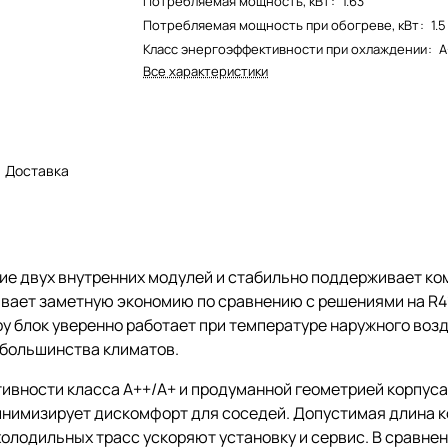
Потребляемая мощность, кВт
:
1.63
Потребляемая мощность при обогреве, кВт
:
1.5
Класс энергоэффективности при охлаждении
:
A
Все характеристики
Доставка
е двух внутренних модулей и стабильно поддерживает комф
вает заметную экономию по сравнению с решениями на R41
у блок уверенно работает при температуре наружного возд
я большинства климатов.
вности класса A++/A+ и продуманной геометрией корпуса
минимизирует дискомфорт для соседей. Допустимая длина 
холодильных трасс ускоряют установку и сервис. В срав