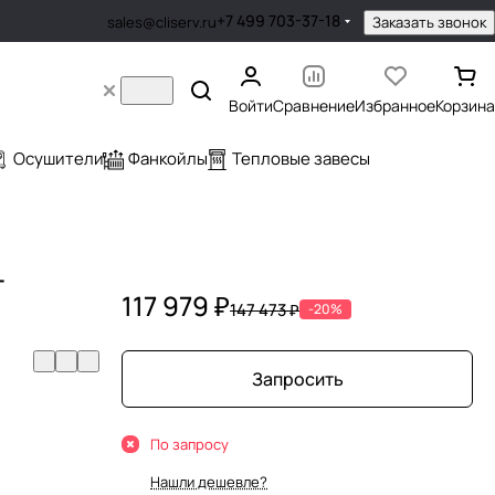
+7 499 703-37-18
Заказать звонок
sales@cliserv.ru
Войти
Сравнение
Избранное
Корзина
Осушители
Фанкойлы
Тепловые завесы
-
117 979 ₽
147 473 ₽
-20%
Запросить
По запросу
Нашли дешевле?