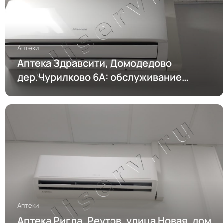
Аптеки
Аптека Здравсити, Домодедово
дер.Чурилково 6А: обслуживание
кондиционирования
Аптеки
Аптека Ригла, Реутов, улица Новая, дом