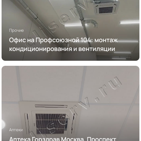
Прочие
Офис на Профсоюзной 104: монтаж
кондиционирования и вентиляции
Аптеки
Аптека Горздрав Москва, Проспект