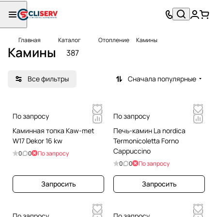
Главная
Каталог
Отопление
Камины
Камины
387
Все фильтры
Сначала популярные
По запросу
По запросу
Каминная топка Kaw-met
Печь-камин La nordica
W17 Dekor 16 kw
Termonicoletta Forno
Cappuccino
0
0
По запросу
0
0
По запросу
Запросить
Запросить
По запросу
По запросу