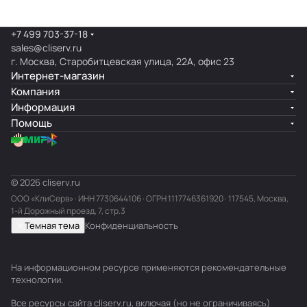
+7 499 703-37-18
sales@cliserv.ru
г. Москва, Старобитцевская улица, 22А, офис 23
Интернет-магазин
Компания
Информация
Помощь
© 2026 cliserv.ru
ООО «КлиСерв» · ИНН
7730644106
· ОГРН 1117746361920 · 117545, Москва,
1-й Дорожный проезд, 7, стр.3
Темная тема
Конфиденциальность
На информационном ресурсе применяются
рекомендательные
технологии
.
Все ресурсы сайта cliserv.ru, включая (но не ограничиваясь)