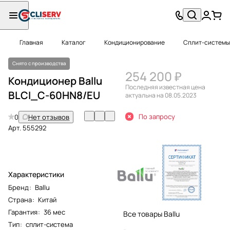
Главная
Каталог
Кондиционирование
Сплит-системы
Снято с производства
254 200 ₽
Кондиционер Ballu
Последняя известная цена
BLCI_C-60HN8/EU
актуальна на 08.05.2023
По запросу
0
Нет отзывов
Арт.
555292
Характеристики
Бренд
:
Ballu
Страна
:
Китай
Гарантия
:
36 мес
Все товары Ballu
Тип
:
сплит-система