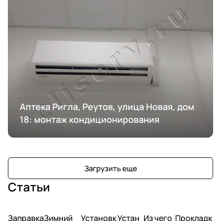
Аптека Ригла, Реутов, улица Новая, дом
18: монтаж кондиционирования
Загрузить еще
Статьи
Заправка
Зимний
Установк
Устан
Из чего
Прокладк