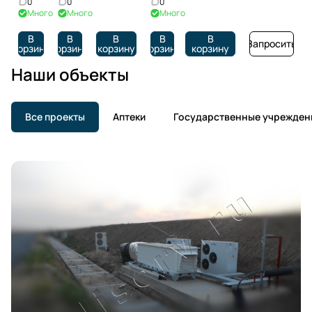
i
0
0
0
Много
Много
Много
В
В
В
В
В
Запросить
корзину
корзину
корзину
корзину
корзину
Наши объекты
Все проекты
Аптеки
Государственные учрежден