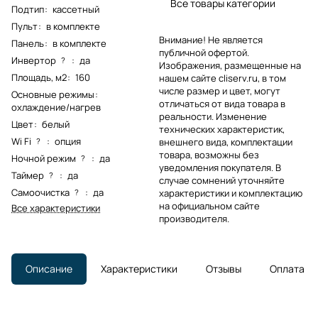
Все товары категории
Подтип
:
кассетный
Пульт
:
в комплекте
Внимание! Не является
Панель
:
в комплекте
публичной офертой.
Инвертор
:
да
?
Изображения, размещенные на
Площадь, м2
:
160
нашем сайте cliserv.ru, в том
числе размер и цвет, могут
Основные режимы
:
отличаться от вида товара в
охлаждение/нагрев
реальности. Изменение
Цвет
:
белый
технических характеристик,
Wi Fi
:
опция
?
внешнего вида, комплектации
товара, возможны без
Ночной режим
:
да
?
уведомления покупателя. В
Таймер
:
да
?
случае сомнений уточняйте
Самоочистка
:
да
?
характеристики и комплектацию
на официальном сайте
Все характеристики
производителя.
Описание
Характеристики
Отзывы
Оплата