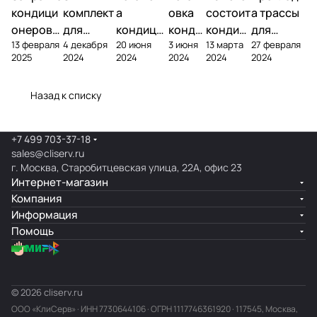
кондици
комплект
а
овка
состоит
а трассы
онеров
для
кондици
конди
кондиц
для
13 февраля
4 декабря
20 июня
3 июня
13 марта
27 февраля
фреоном
кондици
онера на
ционе
ионер?
кондицио
2025
2024
2024
2024
2024
2024
онера
фасаде
ра
нера
Назад к списку
+7 499 703-37-18
sales@cliserv.ru
г. Москва, Старобитцевская улица, 22А, офис 23
Интернет-магазин
Компания
Информация
Помощь
© 2026 cliserv.ru
ООО «КлиСерв» · ИНН
7730644106
· ОГРН 1117746361920 · 117545, Москва,