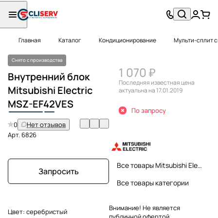
Главная
Каталог
Кондиционирование
Мульти-сплит 
Снято с производства
1 070 ₽
Внутренний блок
Последняя известная цена
Mitsubishi Electric
актуальна на 17.01.2019
MSZ-EF
42
VES
По запросу
0
Нет отзывов
Арт.
6826
Все товары Mitsubishi Electric
Запросить
Все товары категории
Внимание! Не является
Цвет:
серебристый
публичной офертой.