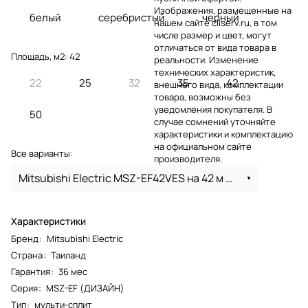
Изображения, размещенные на
белый
серебристый
черный
нашем сайте cliserv.ru, в том
числе размер и цвет, могут
отличаться от вида товара в
Площадь, м2:
42
реальности. Изменение
технических характеристик,
22
25
32
35
42
внешнего вида, комплектации
товара, возможны без
уведомления покупателя. В
50
случае сомнений уточняйте
характеристики и комплектацию
на официальном сайте
Все варианты:
производителя.
Mitsubishi Electric MSZ-EF42VES на 42 м серебристый
Характеристики
Бренд
:
Mitsubishi Electric
Страна
:
Таиланд
Гарантия
:
36 мес
Серия
:
MSZ-EF (ДИЗАЙН)
Тип
:
мульти-сплит