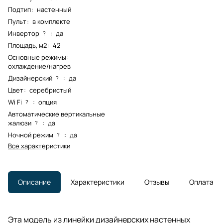
Подтип
:
настенный
Пульт
:
в комплекте
Инвертор
:
да
?
Площадь, м2
:
42
Основные режимы
:
охлаждение/нагрев
Дизайнерский
:
да
?
Цвет
:
серебристый
Wi Fi
:
опция
?
Автоматические вертикальные
жалюзи
:
да
?
Ночной режим
:
да
?
Все характеристики
Описание
Характеристики
Отзывы
Оплата
Эта модель из линейки дизайнерских настенных