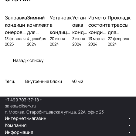
Заправка
Зимний
Установк
Устан
Из чего
Прокладк
кондици
комплект
а
овка
состоит
а трассы
онеров
для
кондици
конди
кондиц
для
13 февраля
4 декабря
20 июня
3 июня
13 марта
27 февраля
фреоном
кондици
онера на
ционе
ионер?
кондицио
2025
2024
2024
2024
2024
2024
онера
фасаде
ра
нера
Назад к списку
Теги:
Внутренние блоки
40 м2
+7 499 703-37-18
sales@cliserv.ru
г. Москва, Старобитцевская улица, 22А, офис 23
Интернет-магазин
Компания
Информация