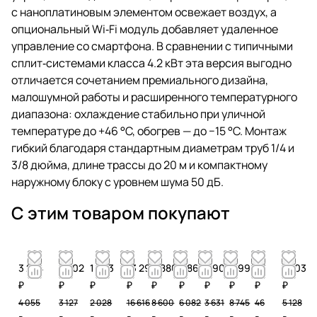
с наноплатиновым элементом освежает воздух, а
опциональный Wi‑Fi модуль добавляет удаленное
управление со смартфона. В сравнении с типичными
сплит‑системами класса 4.2 кВт эта версия выгодно
отличается сочетанием премиального дизайна,
малошумной работы и расширенного температурного
диапазона: охлаждение стабильно при уличной
температуре до +46 °C, обогрев — до −15 °C. Монтаж
гибкий благодаря стандартным диаметрам труб 1/4 и
3/8 дюйма, длине трассы до 20 м и компактному
наружному блоку с уровнем шума 50 дБ.
С этим товаром покупают
3 244
2 502
1 623
13 293
6 880
4 866
2 905
6 996
37
4 103
₽
₽
₽
₽
₽
₽
₽
₽
₽
₽
4 055
3 127
2 028
16 616
8 600
6 082
3 631
8 745
46
5 128