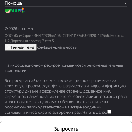
Помощь
© 2026 cliserv.ru
ООО «КлиСерв» · ИНН
7730644106
· ОГРН 1117746361920 · 117545, Москва,
1-й Дорожный проезд, 7, стр.3
Темная тема
Конфиденциальность
На информационном ресурсе применяются
рекомендательные
технологии
.
Все ресурсы сайта cliserv.ru, включая (но не ограничиваясь)
текстовую, графическую, фотографическую и видео информацию,
структуру, дизайн и оформление страниц, доменное имя,
фирменное наименование являются объектами авторского права
и прав на интеллектуальную собственность, защищены
российским законодательством и международными
соглашениями об охране авторских прав.
Читать далее
Запросить