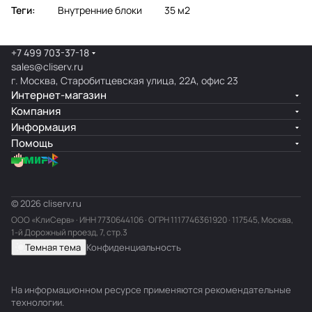
Теги:
Внутренние блоки
35 м2
+7 499 703-37-18
sales@cliserv.ru
г. Москва, Старобитцевская улица, 22А, офис 23
Интернет-магазин
Компания
Информация
Помощь
© 2026 cliserv.ru
ООО «КлиСерв» · ИНН
7730644106
· ОГРН 1117746361920 · 117545, Москва,
1-й Дорожный проезд, 7, стр.3
Темная тема
Конфиденциальность
На информационном ресурсе применяются
рекомендательные
технологии
.