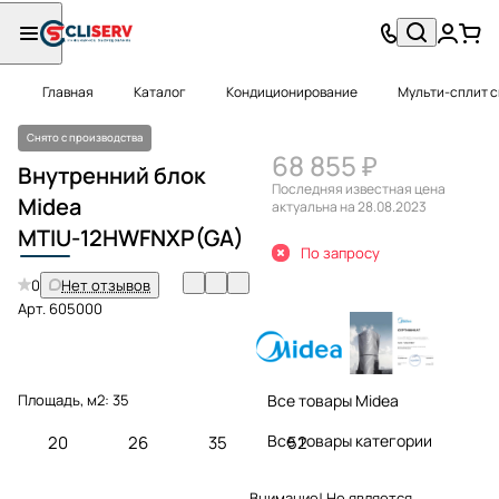
Главная
Каталог
Кондиционирование
Мульти-сплит 
Снято с производства
68 855 ₽
Внутренний блок
Последняя известная цена
Midea
актуальна на 28.08.2023
MTIU
-12HWFNXP(GA)
По запросу
0
Нет отзывов
Арт.
605000
Площадь, м2:
35
Все товары Midea
Все товары категории
20
26
35
52
Внимание! Не является