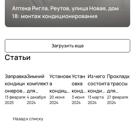
Аптека Ригла, Реутов, улица Новая, дом
18: монтаж кондиционирования
Загрузить еще
Статьи
Заправка
Зимний
Установк
Устан
Из чего
Прокладк
кондици
комплект
а
овка
состоит
а трассы
онеров
для
кондици
конди
кондиц
для
13 февраля
4 декабря
20 июня
3 июня
13 марта
27 февраля
фреоном
кондици
онера на
ционе
ионер?
кондицио
2025
2024
2024
2024
2024
2024
онера
фасаде
ра
нера
Назад к списку