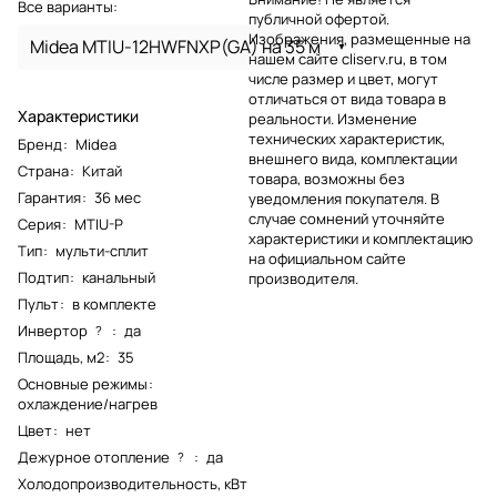
Все варианты:
публичной офертой.
Изображения, размещенные на
Midea MTIU-12HWFNXP(GA) на 35 м
нашем сайте cliserv.ru, в том
числе размер и цвет, могут
отличаться от вида товара в
Характеристики
реальности. Изменение
технических характеристик,
Бренд
:
Midea
внешнего вида, комплектации
Страна
:
Китай
товара, возможны без
Гарантия
:
36 мес
уведомления покупателя. В
случае сомнений уточняйте
Серия
:
MTIU-P
характеристики и комплектацию
Тип
:
мульти-сплит
на официальном сайте
Подтип
:
канальный
производителя.
Пульт
:
в комплекте
Инвертор
:
да
?
Площадь, м2
:
35
Основные режимы
:
охлаждение/нагрев
Цвет
:
нет
Дежурное отопление
:
да
?
Холодопроизводительность, кВт