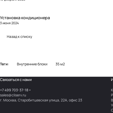
Установка кондиционера
3 июня 2024
Назад к списку
Теги:
Внутренние блоки
35 м2
Связаться с нами
+7 499 703-37-18
К
sales@cliserv.ru
Р
г. Москва, Старобитцевская улица, 22А, офис 23
В