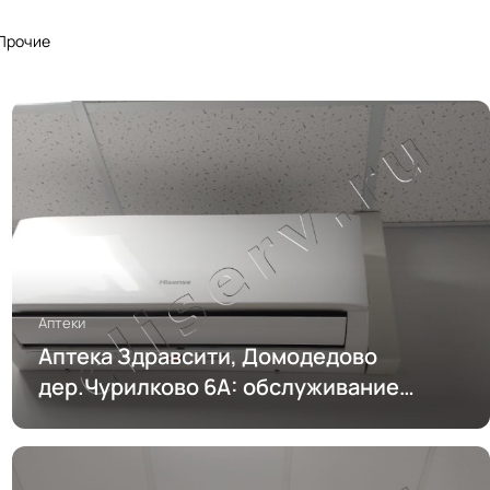
Прочие
Аптеки
Аптека Здравсити, Домодедово
дер.Чурилково 6А: обслуживание
кондиционирования