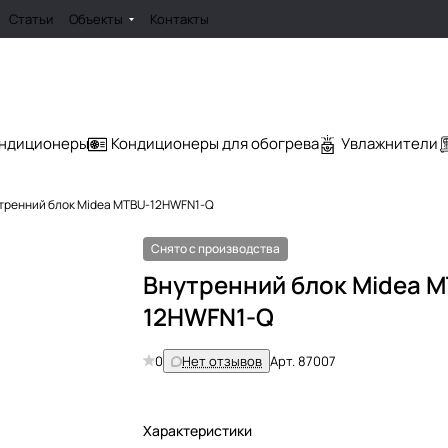
Статьи
Объекты
Контакты
ондиционеры
Кондиционеры для обогрева
Увлажнители
тренний блок Midea MTBU-12HWFN1-Q
Снято с производства
Внутренний блок Midea 
12HWFN1-Q
0
Нет отзывов
Арт.
87007
Характеристики