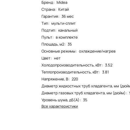
Бренд
:
Midea
Страна
:
Китай
Гарантия
:
36 мес
Тип
:
мульти-сплит
Подтип
:
канальный
Пульт
:
в комплекте
Площадь, м2
:
35
Основные режимы
:
охлаждение/нагрев
Цвет
:
нет
Холодопроизводительность, кВт
:
3.52
Теплопроизводительность, кВт
:
3.81
Напряжение, В
:
220
Диаметр жидкостных труб хладагента, мм (дюй
Диаметр газовых труб хладагента, мм (дюйм)
:
Уровень шума, дБ(А)
:
35
Все характеристики