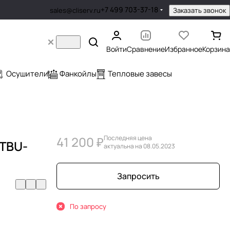
+7 499 703-37-18
Заказать звонок
sales@cliserv.ru
Войти
Сравнение
Избранное
Корзина
Осушители
Фанкойлы
Тепловые завесы
41 200 ₽
Последняя цена
MTBU-
актуальна на 08.05.2023
Запросить
По запросу