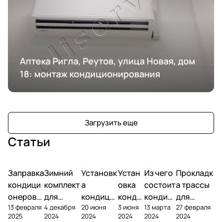
Аптека Ригла, Реутов, улица Новая, дом
18: монтаж кондиционирования
Загрузить еще
Статьи
Заправка
Зимний
Установк
Устан
Из чего
Прокладк
кондици
комплект
а
овка
состоит
а трассы
онеров
для
кондици
конди
кондиц
для
13 февраля
4 декабря
20 июня
3 июня
13 марта
27 февраля
фреоном
кондици
онера на
ционе
ионер?
кондицио
2025
2024
2024
2024
2024
2024
онера
фасаде
ра
нера