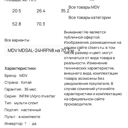
Все товары MDV
20.5
26.4
35.2
Все товары категории
52.8
70.3
Внимание! Не является
публичной офертой.
Все варианты:
Изображения, размещенные на
нашем сайте cliserv.ru, в том
MDV MDSAL-24HRFN8 на 70.3 м
числе размер и цвет, могут
отличаться от вида товара в
реальности. Изменение
Характеристики
технических характеристик,
внешнего вида, комплектации
Бренд
:
MDV
товара, возможны без
Страна
:
Китай
уведомления покупателя. В
случае сомнений уточняйте
Гарантия
:
36 мес
характеристики и комплектацию
Серия
:
INFINI UVpro Inverter
на официальном сайте
Тип
:
мульти-сплит
производителя.
Подтип
:
настенный
Пульт
:
в комплекте
Инвертор
:
да
?