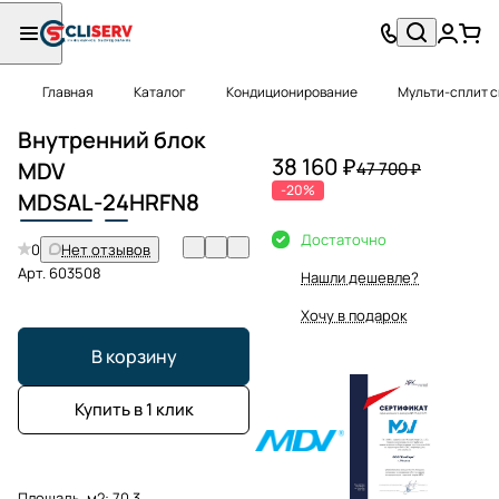
Главная
Каталог
Кондиционирование
Мульти-сплит 
Внутренний блок
38 160 ₽
MDV
47 700 ₽
-20%
MDSAL
-
24
HRFN8
Достаточно
0
Нет отзывов
Арт.
603508
Нашли дешевле?
Хочу в подарок
В корзину
Купить в 1 клик
Площадь, м2:
70.3