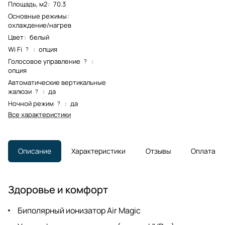
Площадь, м2
:
70.3
Основные режимы
:
охлаждение/нагрев
Цвет
:
белый
Wi Fi
:
опция
?
Голосовое управление
:
?
опция
Автоматические вертикальные
жалюзи
:
да
?
Ночной режим
:
да
?
Все характеристики
Описание
Характеристики
Отзывы
Оплата
Здоровье и комфорт
Биполярный ионизатор Air Мagic