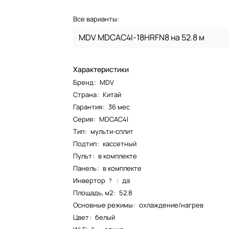
Все варианты:
MDV MDCAC4I-18HRFN8 на 52.8 м
Характеристики
Бренд
:
MDV
Страна
:
Китай
Гарантия
:
36 мес
Серия
:
MDCAC4I
Тип
:
мульти-сплит
Подтип
:
кассетный
Пульт
:
в комплекте
Панель
:
в комплекте
Инвертор
:
да
?
Площадь, м2
:
52.8
Основные режимы
:
охлаждение/нагрев
Цвет
:
белый