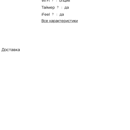
Wi Fi
:
опция
?
Таймер
:
да
?
iFeel
:
да
?
Все характеристики
Доставка