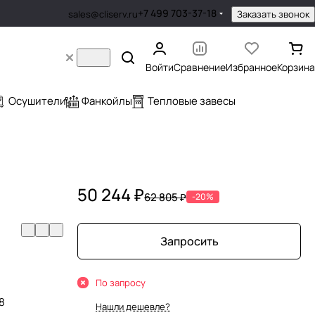
+7 499 703-37-18
Заказать звонок
sales@cliserv.ru
Войти
Сравнение
Избранное
Корзина
Осушители
Фанкойлы
Тепловые завесы
50 244 ₽
62 805 ₽
-20%
Запросить
По запросу
8
Нашли дешевле?