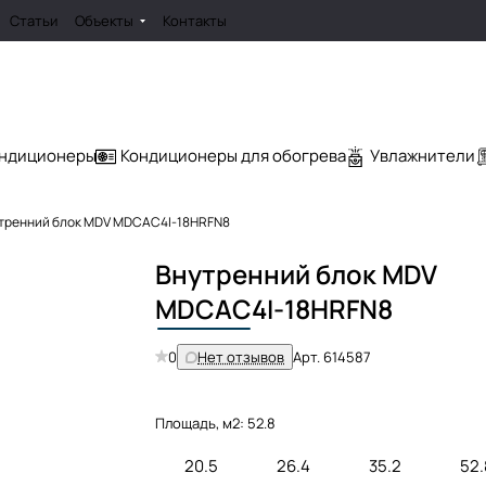
Статьи
Объекты
Контакты
ондиционеры
Кондиционеры для обогрева
Увлажнители
тренний блок MDV MDCAC4I-18HRFN8
Внутренний блок MDV
MDCAC
4I-18HRFN8
0
Нет отзывов
Арт.
614587
Площадь, м2:
52.8
20.5
26.4
35.2
52.