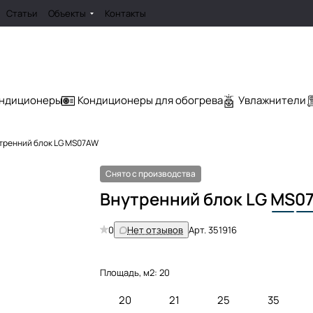
Статьи
Объекты
Контакты
ондиционеры
Кондиционеры для обогрева
Увлажнители
тренний блок LG MS07AW
Снято с производства
Внутренний блок LG
MS
0
0
Нет отзывов
Арт.
351916
Площадь, м2:
20
20
21
25
35