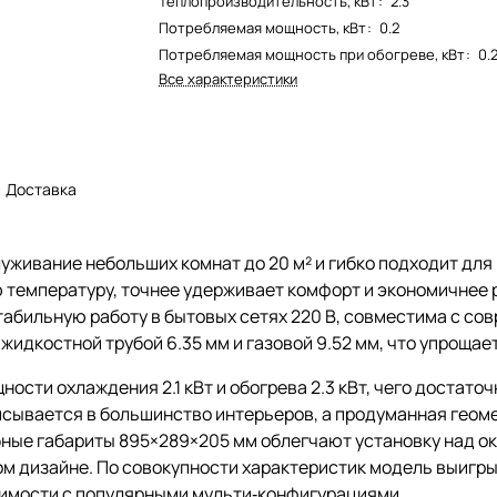
Теплопроизводительность, кВт
:
2.3
Потребляемая мощность, кВт
:
0.2
Потребляемая мощность при обогреве, кВт
:
0.
Все характеристики
Доставка
уживание небольших комнат до 20 м² и гибко подходит для
ю температуру, точнее удерживает комфорт и экономичнее
табильную работу в бытовых сетях 220 В, совместима с с
жидкостной трубой 6.35 мм и газовой 9.52 мм, что упрощае
сти охлаждения 2.1 кВт и обогрева 2.3 кВт, чего достаточ
писывается в большинство интерьеров, а продуманная гео
ные габариты 895×289×205 мм облегчают установку над око
ском дизайне. По совокупности характеристик модель выигр
тимости с популярными мульти‑конфигурациями.