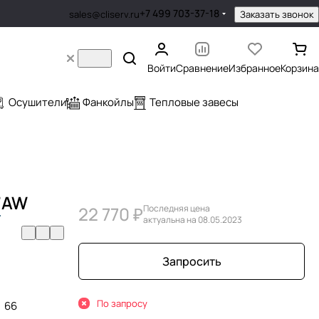
+7 499 703-37-18
Заказать звонок
sales@cliserv.ru
Войти
Сравнение
Избранное
Корзина
Осушители
Фанкойлы
Тепловые завесы
7
AW
22 770 ₽
Последняя цена
актуальна на 08.05.2023
Запросить
По запросу
66