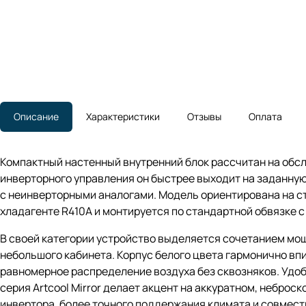
Описание
Характеристики
Отзывы
Оплата
Компактный настенный внутренний блок рассчитан на обсл
инверторного управления он быстрее выходит на заданну
с неинверторными аналогами. Модель ориентирована на с
хладагенте R410A и монтируется по стандартной обвязке с 
В своей категории устройство выделяется сочетанием мощно
небольшого кабинета. Корпус белого цвета гармонично в
равномерное распределение воздуха без сквозняков. Удоб
серия Artcool Mirror делает акцент на аккуратном, небро
инвертора, более точного поддержания климата и совмес