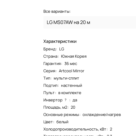
Все варианты:
LG MS07AW на 20 м
Характеристики
Бренд
:
LG
Страна
:
Южная Корея
Гарантия
:
36 мес
Серия
:
Artcool Mirror
Тип
:
мульти-сплит
Подтип
:
настенный
Пульт
:
в комплекте
Инвертор
:
да
?
Площадь, м2
:
20
Основные режимы
:
охлаждение/нагрев
Цвет
:
белый
Холодопроизводительность, кВт
:
2