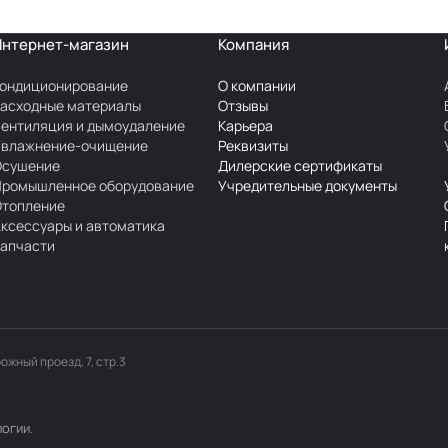
Интернет-магазин
Компания
ондиционирование
О компании
асходные материалы
Отзывы
ентиляция и дымоудаление
Карьера
Увлажнение-очищение
Реквизиты
Осушение
Дилерские сертификаты
Промышленное оборудование
Учредительные документы
Отопление
ксессуары и автоматика
апчасти
рожный проезд, 7, стр.3
логии
.