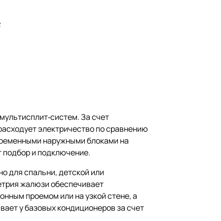
2
 мультисплит‑систем. За счет
 расходует электричество по сравнению
овременными наружными блоками на
т подбор и подключение.
но для спальни, детской или
метрия жалюзи обеспечивает
нным проемом или на узкой стене, а
ывает у базовых кондиционеров за счет