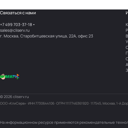
Связаться с нами
+7 499 703-37-18
К
sales@cliserv.ru
Р
г. Москва, Старобитцевская улица, 22А, офис 23
В
А
З
© 2026 cliserv.ru
ООО «КлиСерв» · ИНН
7730644106
· ОГРН 1117746361920 · 117545, Москва, 1-й До
На информационном ресурсе применяются
рекомендательные техно