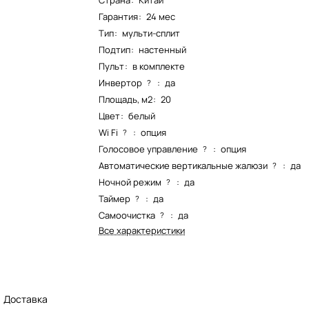
Страна
:
Китай
Гарантия
:
24 мес
Тип
:
мульти-сплит
Подтип
:
настенный
Пульт
:
в комплекте
Инвертор
:
да
?
Площадь, м2
:
20
Цвет
:
белый
Wi Fi
:
опция
?
Голосовое управление
:
опция
?
Автоматические вертикальные жалюзи
:
да
?
Ночной режим
:
да
?
Таймер
:
да
?
Самоочистка
:
да
?
Все характеристики
Доставка