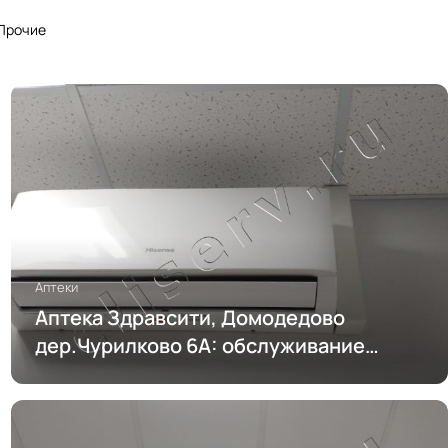
Прочие
Аптеки
Аптека Здравсити, Домодедово
дер.Чурилково 6А: обслуживание
кондиционирования