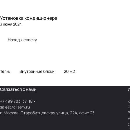
Установка кондиционера
3 июня 2024
Назад к списку
Теги:
Внутренние блоки
20 м2
Связаться с нами
+7 499 703-37-18
К
sales@cliserv.ru
Р
г. Москва, Старобитцевская улица, 22А, офис 23
В