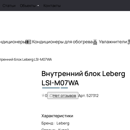
Статьи
Объекты
Контакты
ондиционеры
Кондиционеры для обогрева
Увлажнители
тренний блок Leberg LSI-M07WA
Внутренний блок Leberg
LSI-M
07
WA
0
Нет отзывов
Арт.
527312
Характеристики
Бренд
:
Leberg