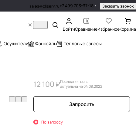
+7 499 703-37-18
Заказать звонок
sales@cliserv.ru
Войти
Сравнение
Избранное
Корзина
Осушители
Фанкойлы
Тепловые завесы
12 100 ₽
Последняя цена
актуальна на 04.08.2022
Запросить
По запросу