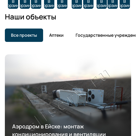
В
В
В
В
В
В
В
В
В
В
корзину
корзину
корзину
корзину
корзину
корзину
корзину
корзину
корзину
корзину
Наши объекты
Все проекты
Аптеки
Государственные учрежден
Аэродром в Ейске: монтаж
кондиционирования и вентиляции