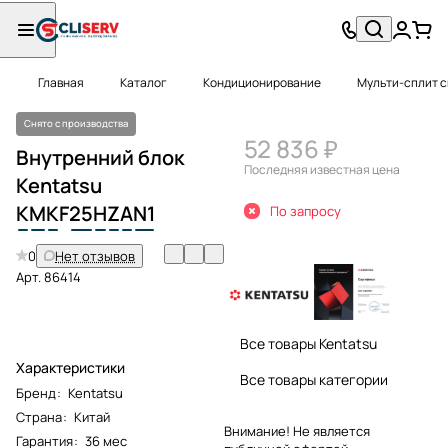
Главная
Каталог
Кондиционирование
Мульти-сплит 
Снято с производства
52 836 ₽
Внутренний блок
Последняя известная цена
Kentatsu
K
M
K
F
25
H
Z
A
N1
По запросу
0
Нет отзывов
Арт.
86414
Все товары Kentatsu
Характеристики
Все товары категории
Бренд
:
Kentatsu
Страна
:
Китай
Внимание! Не является
Гарантия
:
36 мес