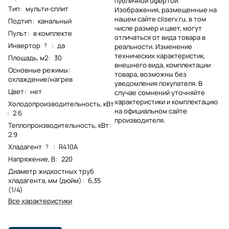
публичной офертой.
Тип
:
мульти-сплит
Изображения, размещенные на
нашем сайте cliserv.ru, в том
Подтип
:
канальный
числе размер и цвет, могут
Пульт
:
в комплекте
отличаться от вида товара в
Инвертор
:
да
?
реальности. Изменение
технических характеристик,
Площадь, м2
:
30
внешнего вида, комплектации
Основные режимы
:
товара, возможны без
охлаждение/нагрев
уведомления покупателя. В
Цвет
:
нет
случае сомнений уточняйте
характеристики и комплектацию
Холодопроизводительность, кВт
на официальном сайте
:
2.6
производителя.
Теплопроизводительность, кВт
:
2.9
Хладагент
:
R410A
?
Напряжение, В
:
220
Диаметр жидкостных труб
хладагента, мм (дюйм)
:
6,35
(1/4)
Все характеристики