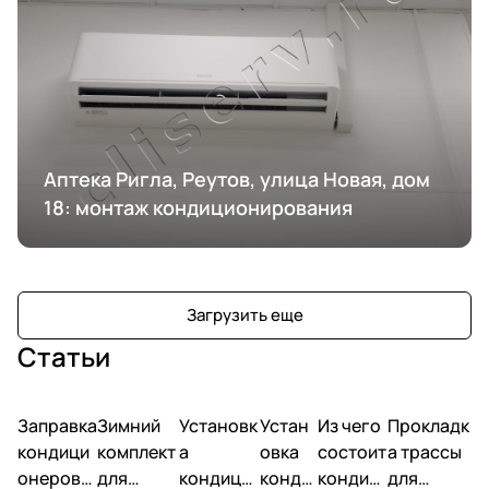
Аптека Ригла, Реутов, улица Новая, дом
18: монтаж кондиционирования
Загрузить еще
Статьи
Заправка
Зимний
Установк
Устан
Из чего
Прокладк
кондици
комплект
а
овка
состоит
а трассы
онеров
для
кондици
конди
кондиц
для