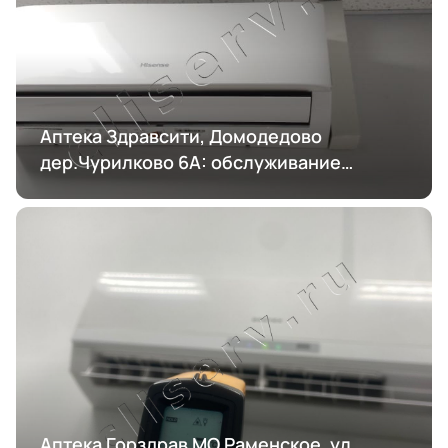
Аптека Здравсити, Домодедово
дер.Чурилково 6А: обслуживание
кондиционирования
Аптека Горздрав МО Раменское, ул