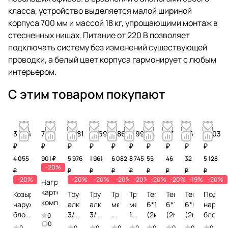
класса, устройство выделяется малой шириной
корпуса 700 мм и массой 18 кг, упрощающими монтаж в
стесненных нишах. Питание от 220 В позволяет
подключать систему без изменений существующей
проводки, а белый цвет корпуса гармонирует с любым
интерьером.
С этим товаром покупают
3 244
721
4 781
1 569
4 866
6 996
44
37
26
4 103
₽
₽
₽
₽
₽
₽
₽
₽
₽
₽
4 055
901 ₽
5 976
1 961
6 082
8 745
55
46
32
5 128
-20%
₽
₽
₽
₽
₽
₽
₽
₽
₽
-20%
-20%
-20%
-20%
-20%
-20%
-20%
-19%
-20%
Нагреватель
картера
Козырек
Труба
Труба
Труба
Труба
Теплоизоляция
Теплоизоляция
Теплоизоля
Подст
компрессора
наружного
алюминиевая
алюминиевая
медная
медная
6*12
6*10
6*6
наруж
блока
3/4
3/8
3/8
1/2
(2м)
(2м)
(2м)
блока
0
0
свыше
(15м)
(15м)
(15м)
(15м)
0
0
0
0
0
0
0
0
0