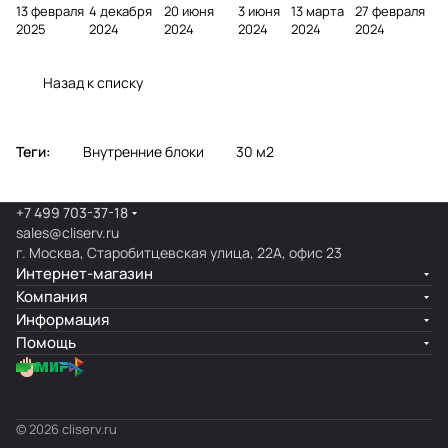
13 февраля
4 декабря
20 июня
3 июня
13 марта
27 февраля
фреоном
кондици
онера на
ционе
ионер?
кондицио
2025
2024
2024
2024
2024
2024
онера
фасаде
ра
нера
Назад к списку
Теги:
Внутренние блоки
30 м2
+7 499 703-37-18
sales@cliserv.ru
г. Москва, Старобитцевская улица, 22А, офис 23
Интернет-магазин
Компания
Информация
Помощь
© 2026 cliserv.ru