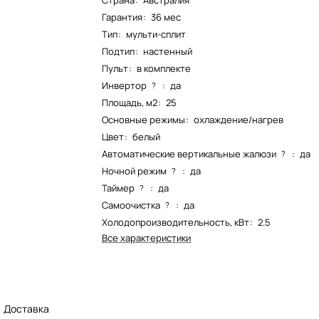
Страна
:
Австралия
Гарантия
:
36 мес
Тип
:
мульти-сплит
Подтип
:
настенный
Пульт
:
в комплекте
Инвертор
:
да
?
Площадь, м2
:
25
Основные режимы
:
охлаждение/нагрев
Цвет
:
белый
Автоматические вертикальные жалюзи
:
да
?
Ночной режим
:
да
?
Таймер
:
да
?
Самоочистка
:
да
?
Холодопроизводительность, кВт
:
2.5
Все характеристики
Доставка