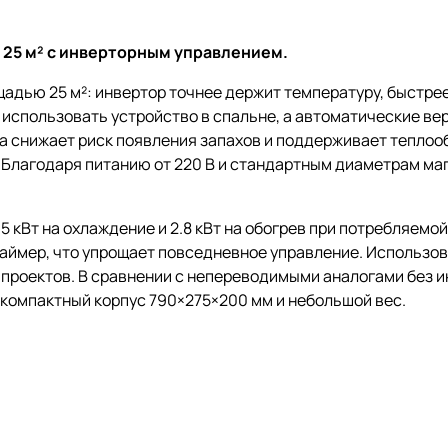
 25 м² с инверторным управлением.
адью 25 м²: инвертор точнее держит температуру, быстрее
использовать устройство в спальне, а автоматические ве
ка снижает риск появления запахов и поддерживает теплоо
 Благодаря питанию от 220 В и стандартным диаметрам ма
 кВт на охлаждение и 2.8 кВт на обогрев при потребляемой
ймер, что упрощает повседневное управление. Использова
проектов. В сравнении с непереводимыми аналогами без и
 компактный корпус 790×275×200 мм и небольшой вес.