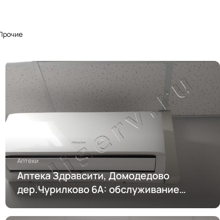
Прочие
Аптеки
Аптека Здравсити, Домодедово
дер.Чурилково 6А: обслуживание
кондиционирования