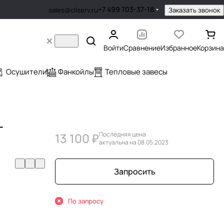
+7 499 703-37-18
Заказать звонок
sales@cliserv.ru
Войти
Сравнение
Избранное
Корзина
Осушители
Фанкойлы
Тепловые завесы
-
13 100 ₽
Последняя цена
актуальна на 08.05.2023
Запросить
По запросу