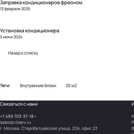
Заправка кондиционеров фреоном
13 февраля 2025
Установка кондиционера
3 июня 2024
Назад к списку
Теги:
Внутренние блоки
25 м2
Связаться с нами
+7 499 703-37-18
К
sales@cliserv.ru
Р
г. Москва, Старобитцевская улица, 22А, офис 23
В