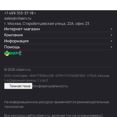
+7 499 703-37-18
sales@cliserv.ru
г. Москва, Старобитцевская улица, 22А, офис 23
Интернет-магазин
Компания
Информация
Помощь
© 2026 cliserv.ru
ООО «КлиСерв» · ИНН
7730644106
· ОГРН 1117746361920 · 117545, Москва,
1-й Дорожный проезд, 7, стр.3
Темная тема
Конфиденциальность
На информационном ресурсе применяются
рекомендательные
технологии
.
Все ресурсы сайта cliserv.ru, включая (но не ограничиваясь)