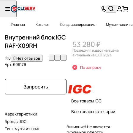
Главная
Каталог
Кондиционирование
Мульти-сплит 
Внутренний блок IGC
53 280 ₽
RAF-X09RH
Последняя известная цена
актуальна на 07.11.2024
0
Нет отзывов
Арт.
606179
По запросу
Запросить
Все товары IGC
Все товары категории
Характеристики
Бренд
:
IGC
Внимание! Не является
Тип
:
мульти-сплит
публичной офертой.