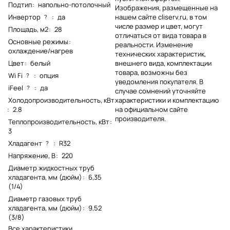
Подтип
:
напольно-потолочный
Изображения, размещенные на
Инвертор
:
да
нашем сайте cliserv.ru, в том
?
числе размер и цвет, могут
Площадь, м2
:
28
отличаться от вида товара в
Основные режимы
:
реальности. Изменение
охлаждение/нагрев
технических характеристик,
Цвет
:
белый
внешнего вида, комплектации
товара, возможны без
Wi Fi
:
опция
?
уведомления покупателя. В
iFeel
:
да
?
случае сомнений уточняйте
Холодопроизводительность, кВт
характеристики и комплектацию
:
2.8
на официальном сайте
производителя.
Теплопроизводительность, кВт
:
3
Хладагент
:
R32
?
Напряжение, В
:
220
Диаметр жидкостных труб
хладагента, мм (дюйм)
:
6,35
(1/4)
Диаметр газовых труб
хладагента, мм (дюйм)
:
9,52
(3/8)
Все характеристики