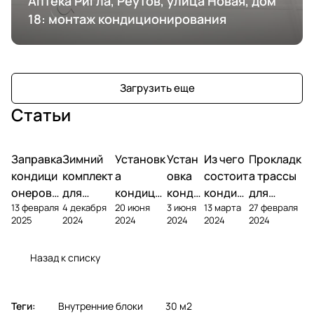
Аптека Ригла, Реутов, улица Новая, дом
18: монтаж кондиционирования
Загрузить еще
Статьи
Заправка
Зимний
Установк
Устан
Из чего
Прокладк
кондици
комплект
а
овка
состоит
а трассы
онеров
для
кондици
конди
кондиц
для
13 февраля
4 декабря
20 июня
3 июня
13 марта
27 февраля
фреоном
кондици
онера на
ционе
ионер?
кондицио
2025
2024
2024
2024
2024
2024
онера
фасаде
ра
нера
Назад к списку
Теги:
Внутренние блоки
30 м2