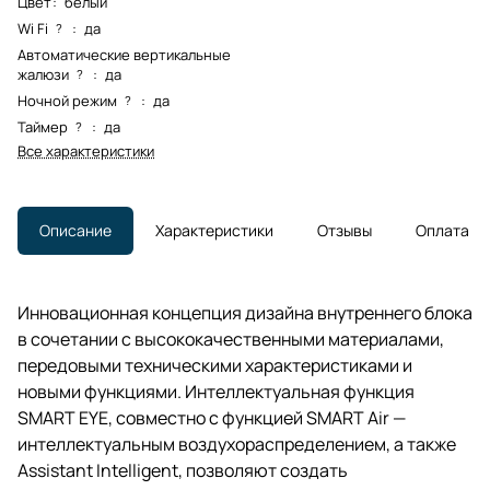
Цвет
:
белый
Wi Fi
:
да
?
Автоматические вертикальные
жалюзи
:
да
?
Ночной режим
:
да
?
Таймер
:
да
?
Все характеристики
Описание
Характеристики
Отзывы
Оплата
Инновационная концепция дизайна внутреннего блока
в сочетании с высококачественными материалами,
передовыми техническими характеристиками и
новыми функциями. Интеллектуальная функция
SMART EYE, совместно с функцией SMART Air —
интеллектуальным воздухораспределением, а также
Assistant Intelligent, позволяют создать