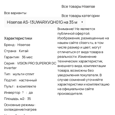
Все товары Hisense
Все варианты:
Все товары категории
Hisense AS-13UW4RXVQH01G на 35 м
Внимание! Не является
публичной офертой.
Характеристики
Изображения, размещенные на
нашем сайте cliserv.ru, в том
Бренд
:
Hisense
числе размер и цвет, могут
Страна
:
Китай
отличаться от вида товара в
реальности. Изменение
Гарантия
:
36 мес
технических характеристик,
Серия
:
VISION PRO SUPERIOR DC
внешнего вида, комплектации
Inverter
товара, возможны без
Тип
:
мульти-сплит
уведомления покупателя. В
случае сомнений уточняйте
Подтип
:
настенный
характеристики и комплектацию
Пульт
:
в комплекте
на официальном сайте
Инвертор
:
да
?
производителя.
Площадь, м2
:
35
Основные режимы
:
охлаждение/нагрев