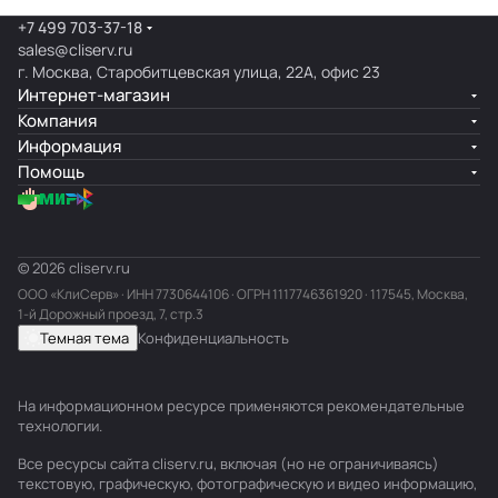
+7 499 703-37-18
sales@cliserv.ru
г. Москва, Старобитцевская улица, 22А, офис 23
Интернет-магазин
Компания
Информация
Помощь
© 2026 cliserv.ru
ООО «КлиСерв» · ИНН
7730644106
· ОГРН 1117746361920 · 117545, Москва,
1-й Дорожный проезд, 7, стр.3
Темная тема
Конфиденциальность
На информационном ресурсе применяются
рекомендательные
технологии
.
Все ресурсы сайта cliserv.ru, включая (но не ограничиваясь)
текстовую, графическую, фотографическую и видео информацию,