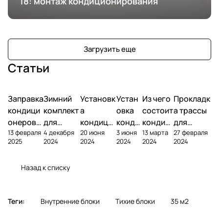
18: монтаж кондиционирования
Загрузить еще
Статьи
Заправка
Зимний
Установк
Устан
Из чего
Прокладк
кондици
комплект
а
овка
состоит
а трассы
онеров
для
кондици
конди
кондиц
для
13 февраля
4 декабря
20 июня
3 июня
13 марта
27 февраля
фреоном
кондици
онера на
ционе
ионер?
кондицио
2025
2024
2024
2024
2024
2024
онера
фасаде
ра
нера
Назад к списку
Теги:
Внутренние блоки
Тихие блоки
35 м2