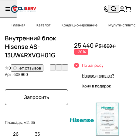
Главная
Каталог
Кондиционирование
Мульти-сплит 
Внутренний блок
25 440 ₽
Hisense AS-
31 800 ₽
-20%
13UW4RXVQH01G
По запросу
0
Нет отзывов
Арт.
608960
Нашли дешевле?
Хочу в подарок
Запросить
Площадь, м2:
35
26
35