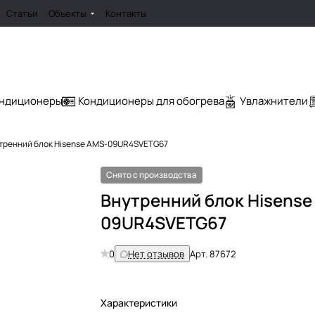
Статьи
Объекты
Контакты
ондиционеры
Кондиционеры для обогрева
Увлажнители
тренний блок Hisense AMS-09UR4SVETG67
Снято с производства
Внутренний блок Hisense
09UR4SVETG67
0
Нет отзывов
Арт.
87672
Характеристики