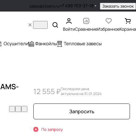
+7 499 703-37-18
Заказать звонок
sales@cliserv.ru
Войти
Сравнение
Избранное
Корзина
Осушители
Фанкойлы
Тепловые завесы
 AMS-
12 555 ₽
Последняя цена
актуальна на 31.01.2024
Запросить
По запросу