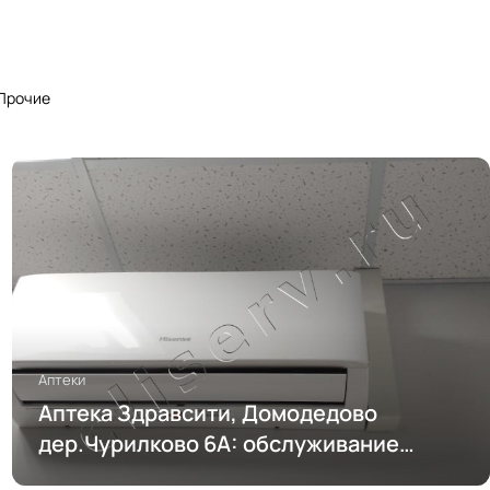
Прочие
Аптеки
Аптека Здравсити, Домодедово
дер.Чурилково 6А: обслуживание
кондиционирования