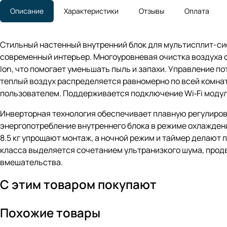
Описание
Характеристики
Отзывы
Оплата
Стильный настенный внутренний блок для мультисплит-си
современный интерьер. Многоуровневая очистка воздуха с
Ion, что помогает уменьшать пыль и запахи. Управление по
теплый воздух распределяется равномерно по всей комнате
пользователем. Поддерживается подключение Wi‑Fi модуля
Инверторная технология обеспечивает плавную регулировку
энергопотребление внутреннего блока в режиме охлаждени
8.5 кг упрощают монтаж, а ночной режим и таймер делают
класса выделяется сочетанием ультранизкого шума, прод
вмешательства.
С этим товаром покупают
Похожие товары