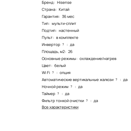
Бренд
:
Hisense
Страна
:
Китай
Гарантия
:
36 мес
Тип
:
мульти-сплит
Подтип
:
настенный
Пульт
:
в комплекте
Инвертор
:
да
?
Площадь, м2
:
26
Основные режимы
:
охлаждение/нагрев
Цвет
:
белый
Wi Fi
:
опция
?
Автоматические вертикальные жалюзи
:
да
?
Ночной режим
:
да
?
Таймер
:
да
?
Фильтр тонкой очистки
:
да
?
Все характеристики