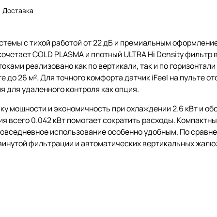
Доставка
стемы с тихой работой от 22 дБ и премиальным оформлени
очетает COLD PLASMA и плотный ULTRA Hi Density фильтр в
токами реализовано как по вертикали, так и по горизонтали
 до 26 м². Для точного комфорта датчик iFeel на пульте о
 для удаленного контроля как опция.
 мощности и экономичность при охлаждении 2.6 кВт и обогр
я всего 0.042 кВт помогает сократить расходы. Компактны
 повседневное использование особенно удобным. По сравн
винутой фильтрации и автоматических вертикальных жалюз