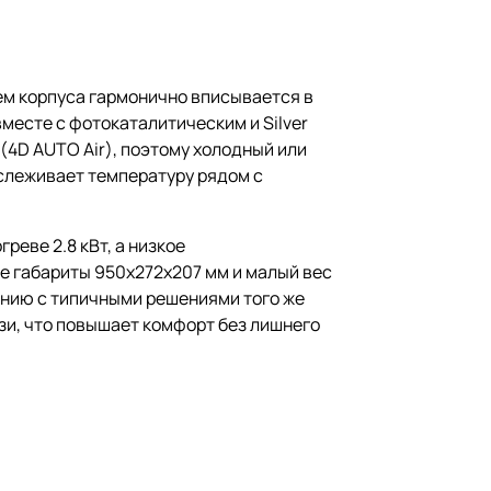
ем корпуса гармонично вписывается в
месте с фотокаталитическим и Silver
 (4D AUTO Air), поэтому холодный или
тслеживает температуру рядом с
еве 2.8 кВт, а низкое
е габариты 950x272x207 мм и малый вес
ению с типичными решениями того же
и, что повышает комфорт без лишнего