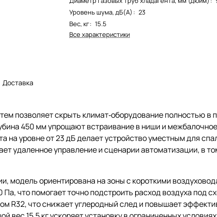
Диаметр газовых труб хладагента, мм (дюйм)
:
Уровень шума, дБ(А)
:
23
Вес, кг
:
15.5
Все характеристики
Доставка
тем позволяет скрыть климат‑оборудование полностью в 
глубина 450 мм упрощают встраивание в ниши и межбалочно
а на уровне от 23 дБ делает устройство уместным для спал
ает удаленное управление и сценарии автоматизации, в то
и, модель ориентирована на зоны с короткими воздуховод
 Па, что помогает точно подстроить расход воздуха под сх
ом R32, что снижает углеродный след и повышает эффект
й вес 15.5 кг ускоряет установку в ограниченных условиях