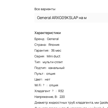
Все варианты:
General ARXG09KSLAP на м
Характеристики
Бренд
:
General
Страна
:
Япония
Гарантия
:
36 мес
Серия
:
Mini duct
Тип
:
мульти-сплит
Подтип
:
канальный
Пульт
:
опция
Цвет
:
нет
Wi Fi
:
опция
?
Хладагент
:
R32
?
Напряжение, В
:
220
Диаметр жидкостных труб хладагента, мм (дюй