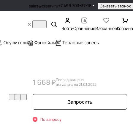
+7 499 703-37-18
Заказать звонок
sales@cliserv.ru
Войти
Сравнение
Избранное
Корзина
Осушители
Фанкойлы
Тепловые завесы
1 668 ₽
Последняя цена
актуальна на 21.03.2022
Запросить
По запросу