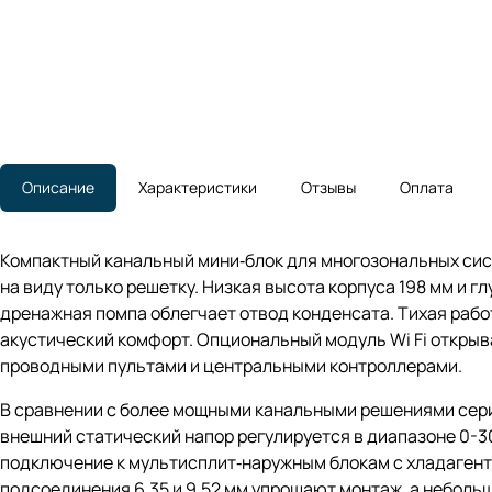
Описание
Характеристики
Отзывы
Оплата
Компактный канальный мини‑блок для многозональных сис
на виду только решетку. Низкая высота корпуса 198 мм и 
дренажная помпа облегчает отвод конденсата. Тихая работ
акустический комфорт. Опциональный модуль Wi Fi открыв
проводными пультами и центральными контроллерами.
В сравнении с более мощными канальными решениями сери
внешний статический напор регулируется в диапазоне 0-30
подключение к мультисплит‑наружным блокам с хладагент
подсоединения 6.35 и 9.52 мм упрощают монтаж, а небольшо