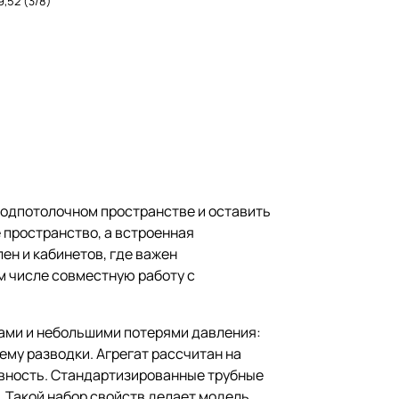
9,52 (3/8)
подпотолочном пространстве и оставить
е пространство, а встроенная
ен и кабинетов, где важен
м числе совместную работу с
ами и небольшими потерями давления:
ему разводки. Агрегат рассчитан на
ивность. Стандартизированные трубные
. Такой набор свойств делает модель