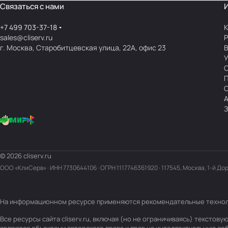
Связаться с нами
+7 499 703-37-18
К
sales@cliserv.ru
Р
г. Москва, Старобитцевская улица, 22А, офис 23
В
А
З
© 2026 cliserv.ru
ООО «КлиСерв» · ИНН
7730644106
· ОГРН 1117746361920 · 117545, Москва, 1-й До
На информационном ресурсе применяются
рекомендательные техно
Все ресурсы сайта cliserv.ru, включая (но не ограничиваясь) тексто