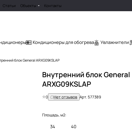
Статьи
Объекты
Контакты
ондиционеры
Кондиционеры для обогрева
Увлажнители
тренний блок General ARXG09KSLAP
Внутренний блок General
ARXG09KSLAP
0
Нет отзывов
Арт.
577389
Площадь, м2:
34
40