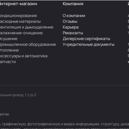
Интернет-магазин
Компания
ондиционирование
О компании
асходные материалы
Отзывы
ентиляция и дымоудаление
Карьера
Увлажнение-очищение
Реквизиты
Осушение
Дилерские сертификаты
Промышленное оборудование
Учредительные документы
Отопление
ксессуары и автоматика
апчасти
рожный проезд, 7, стр.3
логии
.
вую, графическую, фотографическую и видео информацию, структуру, д