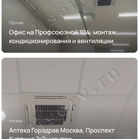
Прочие
Офис на Профсоюзной 104: монтаж
кондиционирования и вентиляции
Аптеки
Аптека Горздрав Москва, Проспект
Куприна 7к2: монтаж