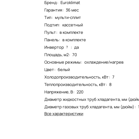
Бренд
:
Euroklimat
Гарантия
:
36 мес
Тип
:
мульти-сплит
Подтип
:
кассетный
Пульт
:
в комплекте
Панель
:
в комплекте
Инвертор
:
да
?
Площадь, м2
:
70
Основные режимы
:
охлаждение/нагрев
Цвет
:
белый
Холодопроизводительность, кВт
:
7
Теплопроизводительность, кВт
:
8
Напряжение, В
:
220
Диаметр жидкостных труб хладагента, мм (дюй
Диаметр газовых труб хладагента, мм (дюйм)
:
Все характеристики