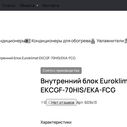
Статьи
Объекты
Контакты
ондиционеры
Кондиционеры для обогрева
Увлажнители
тренний блок Euroklimat EKCGF-70HIS/EKA-FCG
Снято с производства
Внутренний блок Eurokli
EKCGF-70HIS/EKA-FCG
0
Нет отзывов
Арт.
603413
Характеристики