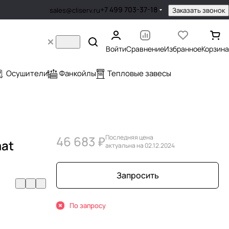
+7 499 703-37-18
Заказать звонок
sales@cliserv.ru
Войти
Сравнение
Избранное
Корзина
Осушители
Фанкойлы
Тепловые завесы
46 683 ₽
Последняя цена
mat
актуальна на 02.12.2024
Запросить
По запросу