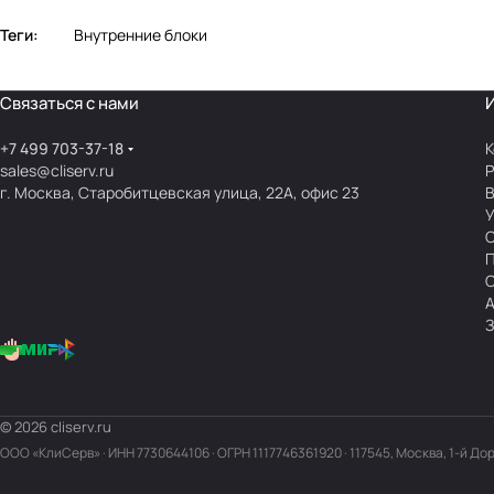
Теги:
Внутренние блоки
Связаться с нами
+7 499 703-37-18
К
sales@cliserv.ru
Р
г. Москва, Старобитцевская улица, 22А, офис 23
В
А
З
© 2026 cliserv.ru
ООО «КлиСерв» · ИНН
7730644106
· ОГРН 1117746361920 · 117545, Москва, 1-й До