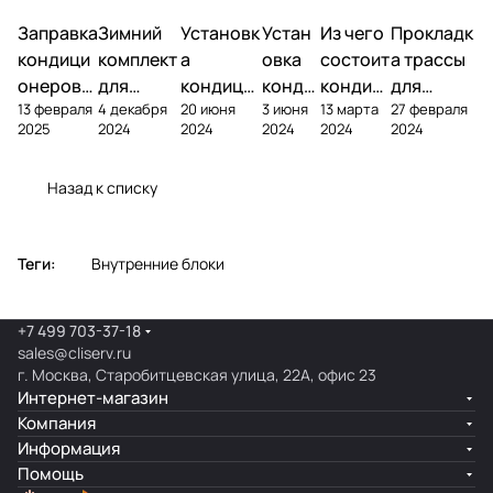
Заправка
Зимний
Установк
Устан
Из чего
Прокладк
кондици
комплект
а
овка
состоит
а трассы
онеров
для
кондици
конди
кондиц
для
13 февраля
4 декабря
20 июня
3 июня
13 марта
27 февраля
фреоном
кондици
онера на
ционе
ионер?
кондицио
2025
2024
2024
2024
2024
2024
онера
фасаде
ра
нера
Назад к списку
Теги:
Внутренние блоки
+7 499 703-37-18
sales@cliserv.ru
г. Москва, Старобитцевская улица, 22А, офис 23
Интернет-магазин
Компания
Информация
Помощь