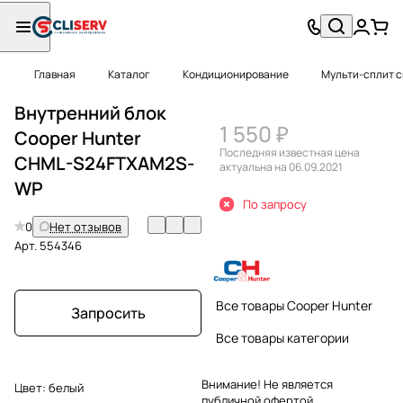
Главная
Каталог
Кондиционирование
Мульти-сплит 
Внутренний блок
1 550 ₽
Cooper Hunter
Последняя известная цена
CHML-S24FTXAM2S-
актуальна на 06.09.2021
WP
По запросу
0
Нет отзывов
Арт.
554346
Все товары Cooper Hunter
Запросить
Все товары категории
Внимание! Не является
Цвет:
белый
публичной офертой.