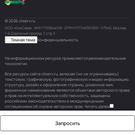
© 2026 cliserv.ru
ООО «КлиСерв» · ИНН
7730644106
· ОГРН 1117746361920 · 117545, Москва,
1-й Дорожный проезд, 7, стр.3
Темная тема
Конфиденциальность
На информационном ресурсе применяются
рекомендательные
технологии
.
Все ресурсы сайта cliserv.ru, включая (но не ограничиваясь)
текстовую, графическую, фотографическую и видео информацию,
структуру, дизайн и оформление страниц, доменное имя,
фирменное наименование являются объектами авторского права
и прав на интеллектуальную собственность, защищены
российским законодательством и международными
соглашениями об охране авторских прав.
Читать далее
Запросить