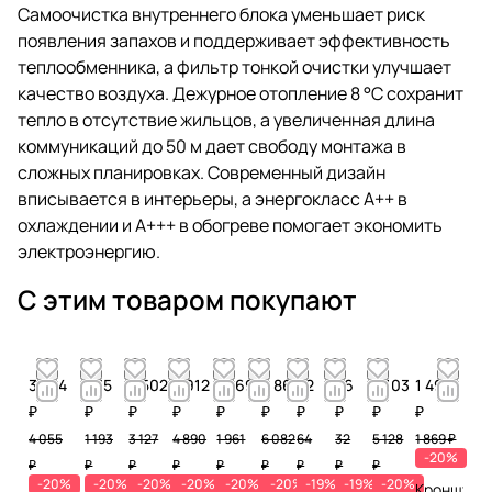
Самоочистка внутреннего блока уменьшает риск
появления запахов и поддерживает эффективность
теплообменника, а фильтр тонкой очистки улучшает
качество воздуха. Дежурное отопление 8 °C сохранит
тепло в отсутствие жильцов, а увеличенная длина
коммуникаций до 50 м дает свободу монтажа в
сложных планировках. Современный дизайн
вписывается в интерьеры, а энергокласс A++ в
охлаждении и A+++ в обогреве помогает экономить
электроэнергию.
С этим товаром покупают
3 244
955
2 502
3 912
1 569
4 866
52
26
4 103
1 496
₽
₽
₽
₽
₽
₽
₽
₽
₽
₽
4 055
1 193
3 127
4 890
1 961
6 082
64
32
5 128
1 869 ₽
-20%
₽
₽
₽
₽
₽
₽
₽
₽
₽
-20%
-20%
-20%
-20%
-20%
-20%
-19%
-19%
-20%
Кронштей