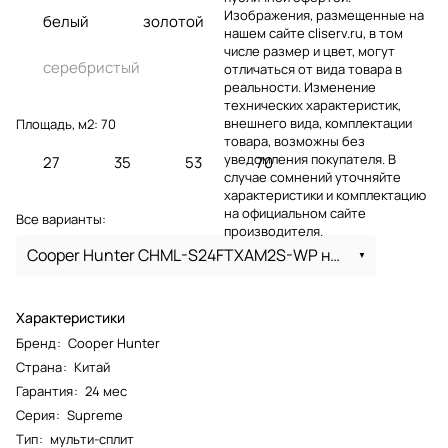
Изображения, размещенные на
белый
золотой
нашем сайте cliserv.ru, в том
числе размер и цвет, могут
серебристый
отличаться от вида товара в
реальности. Изменение
технических характеристик,
внешнего вида, комплектации
Площадь, м2:
70
товара, возможны без
уведомления покупателя. В
27
35
53
70
случае сомнений уточняйте
характеристики и комплектацию
на официальном сайте
Все варианты:
производителя.
Cooper Hunter CHML-S24FTXAM2S-WP на 70 м белый
Характеристики
Бренд
:
Cooper Hunter
Страна
:
Китай
Гарантия
:
24 мес
Серия
:
Supreme
Тип
:
мульти-сплит