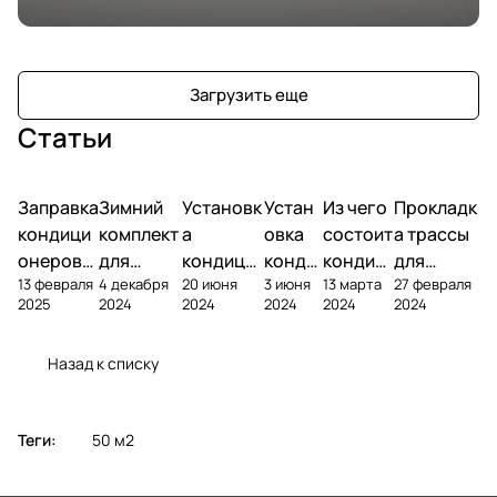
Загрузить еще
Статьи
Заправка
Зимний
Установк
Устан
Из чего
Прокладк
кондици
комплект
а
овка
состоит
а трассы
онеров
для
кондици
конди
кондиц
для
13 февраля
4 декабря
20 июня
3 июня
13 марта
27 февраля
фреоном
кондици
онера на
ционе
ионер?
кондицио
2025
2024
2024
2024
2024
2024
онера
фасаде
ра
нера
Назад к списку
Теги:
50 м2