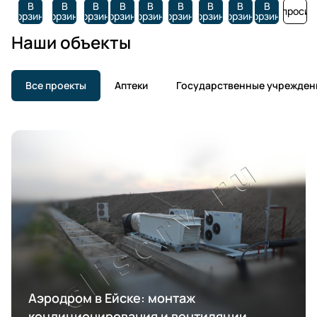
В
В
В
В
В
В
В
В
В
Запросит
корзину
корзину
корзину
корзину
корзину
корзину
корзину
корзину
корзину
Наши объекты
Все проекты
Аптеки
Государственные учрежден
Аэродром в Ейске: монтаж
кондиционирования и вентиляции