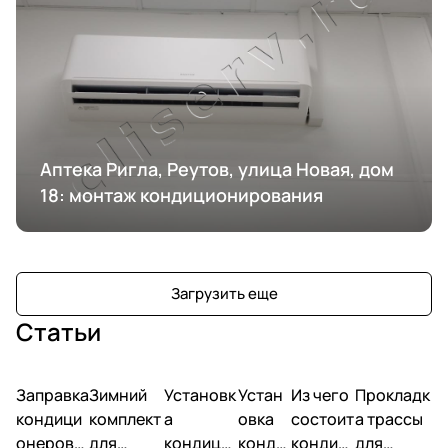
Аптека Ригла, Реутов, улица Новая, дом
18: монтаж кондиционирования
Загрузить еще
Статьи
Заправка
Зимний
Установк
Устан
Из чего
Прокладк
кондици
комплект
а
овка
состоит
а трассы
онеров
для
кондици
конди
кондиц
для