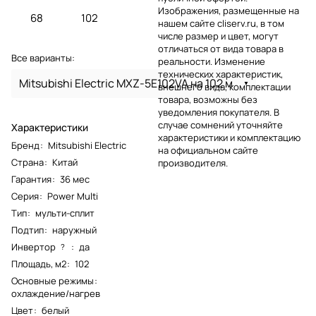
Изображения, размещенные на
68
102
нашем сайте cliserv.ru, в том
числе размер и цвет, могут
отличаться от вида товара в
Все варианты:
реальности. Изменение
технических характеристик,
Mitsubishi Electric MXZ-5E102VA на 102 м
внешнего вида, комплектации
товара, возможны без
уведомления покупателя. В
случае сомнений уточняйте
Характеристики
характеристики и комплектацию
Бренд
:
Mitsubishi Electric
на официальном сайте
Страна
:
Китай
производителя.
Гарантия
:
36 мес
Серия
:
Power Multi
Тип
:
мульти-сплит
Подтип
:
наружный
Инвертор
:
да
?
Площадь, м2
:
102
Основные режимы
:
охлаждение/нагрев
Цвет
:
белый