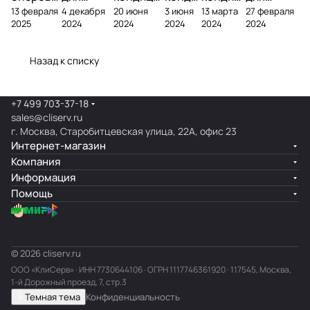
13 февраля
4 декабря
20 июня
3 июня
13 марта
27 февраля
фреоном
кондици
онера на
ционе
ионер?
кондицио
2025
2024
2024
2024
2024
2024
онера
фасаде
ра
нера
Назад к списку
+7 499 703-37-18
sales@cliserv.ru
г. Москва, Старобитцевская улица, 22А, офис 23
Интернет-магазин
Компания
Информация
Помощь
© 2026 cliserv.ru
ООО «КлиСерв» · ИНН
7730644106
· ОГРН 1117746361920 · 117545, Москва,
1-й Дорожный проезд, 7, стр.3
Темная тема
Конфиденциальность