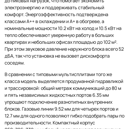
до пиковых нагрузок, что помогает экономить
электроэнергию и поддерживать стабильный
комфорт. Энергоэффективность подтверждена
классами A++ в охлаждении и A+ в обогреве, а
номинальные мощности 10.2 кВт на холод и 10.5 кВт на
тепло обеспечивают уверенную работу в больших
квартирах и небольших офисах площадью до 102 м².
При этом звуковое давление наружного блока всего 52
дБА, так что установка не вызовет дискомфорта
соседям.
В сравнении с типовыми мультисплитами того же
класса модель выделяется продуманной гидравликой
и трассировкой: общий метраж коммуникаций до 80 м
и пять независимых жидкостных портов 6.35 мм
упрощают подключение разнотипных внутренних
блоков. Газовые линии 9.52 мм для четырех портов и
12.7 мм для одного позволяют гибко подобрать пары по
производительности. Компактный корпус