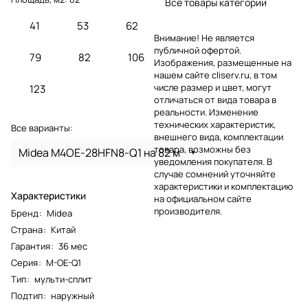
Все товары категории
41
53
62
Внимание! Не является
публичной офертой.
79
82
106
Изображения, размещенные на
нашем сайте cliserv.ru, в том
числе размер и цвет, могут
123
отличаться от вида товара в
реальности. Изменение
технических характеристик,
Все варианты:
внешнего вида, комплектации
товара, возможны без
Midea M4OE-28HFN8-Q1 на 82 м
уведомления покупателя. В
случае сомнений уточняйте
характеристики и комплектацию
Характеристики
на официальном сайте
производителя.
Бренд
:
Midea
Страна
:
Китай
Гарантия
:
36 мес
Серия
:
M-OE-Q1
Тип
:
мульти-сплит
Подтип
:
наружный