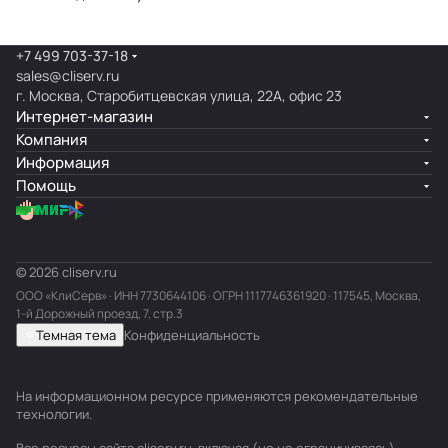
+7 499 703-37-18
sales@cliserv.ru
г. Москва, Старобитцевская улица, 22А, офис 23
Интернет-магазин
Компания
Информация
Помощь
© 2026 cliserv.ru
ООО «КлиСерв» · ИНН
7730644106
· ОГРН 1117746361920 · 117545, Москва,
1-й Дорожный проезд, 7, стр.3
Темная тема
Конфиденциальность
На информационном ресурсе применяются
рекомендательные
технологии
.