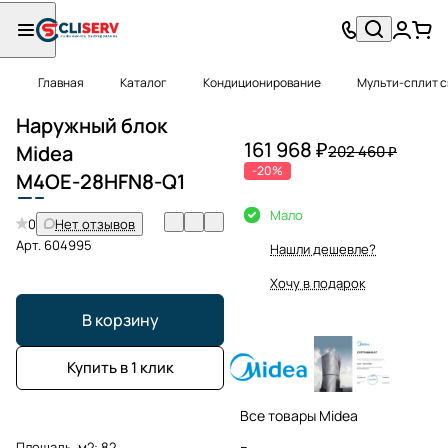
Главная
Каталог
Кондиционирование
Мульти-сплит 
Наружный блок
161 968 ₽
Midea
202 460 ₽
-20%
M
4
OE-28HFN8-Q1
Мало
0
Нет отзывов
Арт.
604995
Нашли дешевле?
Хочу в подарок
В корзину
Купить в 1 клик
Все товары Midea
Площадь, м2:
82