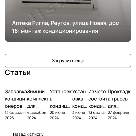
Аптека Ригла, Реутов, улица Новая, дом
18: монтаж кондиционирования
Загрузить еще
Статьи
Заправка
Зимний
Установк
Устан
Из чего
Прокладк
кондици
комплект
а
овка
состоит
а трассы
онеров
для
кондици
конди
кондиц
для
13 февраля
4 декабря
20 июня
3 июня
13 марта
27 февраля
фреоном
кондици
онера на
ционе
ионер?
кондицио
2025
2024
2024
2024
2024
2024
онера
фасаде
ра
нера
Назад к списку