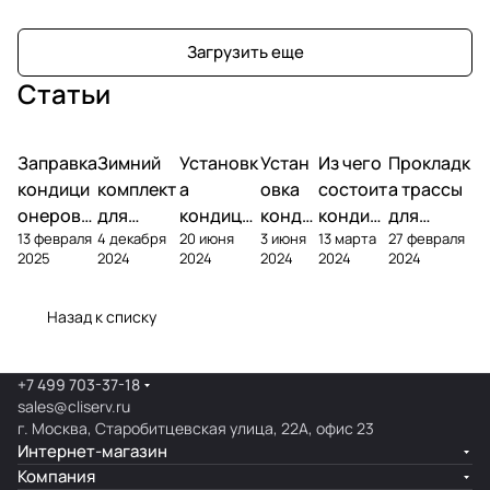
Загрузить еще
Статьи
Заправка
Зимний
Установк
Устан
Из чего
Прокладк
кондици
комплект
а
овка
состоит
а трассы
онеров
для
кондици
конди
кондиц
для
13 февраля
4 декабря
20 июня
3 июня
13 марта
27 февраля
фреоном
кондици
онера на
ционе
ионер?
кондицио
2025
2024
2024
2024
2024
2024
онера
фасаде
ра
нера
Назад к списку
+7 499 703-37-18
sales@cliserv.ru
г. Москва, Старобитцевская улица, 22А, офис 23
Интернет-магазин
Компания