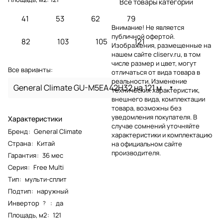
Все товары категории
41
53
62
79
Внимание! Не является
публичной офертой.
82
103
105
121
Изображения, размещенные на
нашем сайте cliserv.ru, в том
числе размер и цвет, могут
Все варианты:
отличаться от вида товара в
реальности. Изменение
General Climate GU-M5EA42H32 на 121 м
технических характеристик,
внешнего вида, комплектации
товара, возможны без
уведомления покупателя. В
Характеристики
случае сомнений уточняйте
Бренд
:
General Climate
характеристики и комплектацию
Страна
:
Китай
на официальном сайте
производителя.
Гарантия
:
36 мес
Серия
:
Free Multi
Тип
:
мульти-сплит
Подтип
:
наружный
Инвертор
:
да
?
Площадь, м2
:
121