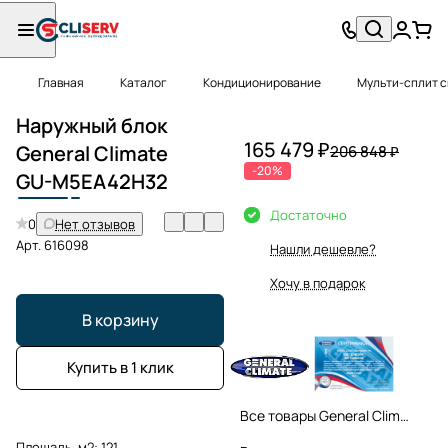
Главная
Каталог
Кондиционирование
Мульти-сплит 
Наружный блок
165 479 ₽
General Climate
206 848 ₽
-20%
GU-M
5
EA42H32
Достаточно
0
Нет отзывов
Арт.
616098
Нашли дешевле?
Хочу в подарок
В корзину
Купить в 1 клик
Все товары General Climate
Площадь, м2:
121