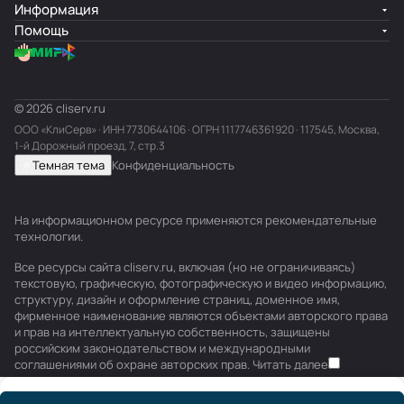
Информация
Помощь
© 2026 cliserv.ru
ООО «КлиСерв» · ИНН
7730644106
· ОГРН 1117746361920 · 117545, Москва,
1-й Дорожный проезд, 7, стр.3
Темная тема
Конфиденциальность
На информационном ресурсе применяются
рекомендательные
технологии
.
Все ресурсы сайта cliserv.ru, включая (но не ограничиваясь)
текстовую, графическую, фотографическую и видео информацию,
структуру, дизайн и оформление страниц, доменное имя,
фирменное наименование являются объектами авторского права
и прав на интеллектуальную собственность, защищены
российским законодательством и международными
соглашениями об охране авторских прав.
Читать далее