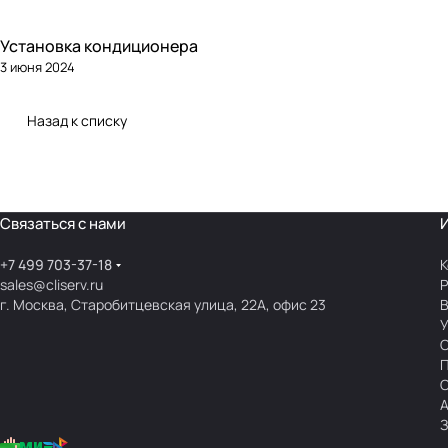
Установка кондиционера
3 июня 2024
Назад к списку
Связаться с нами
+7 499 703-37-18
К
sales@cliserv.ru
Р
г. Москва, Старобитцевская улица, 22А, офис 23
В
А
З