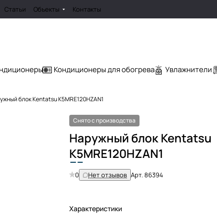
Статьи
Объекты
Контакты
ондиционеры
Кондиционеры для обогрева
Увлажнители
ужный блок Kentatsu K5MRE120HZAN1
Снято с производства
Наружный блок Kentatsu
K
5
MRE120HZAN1
0
Нет отзывов
Арт.
86394
Характеристики