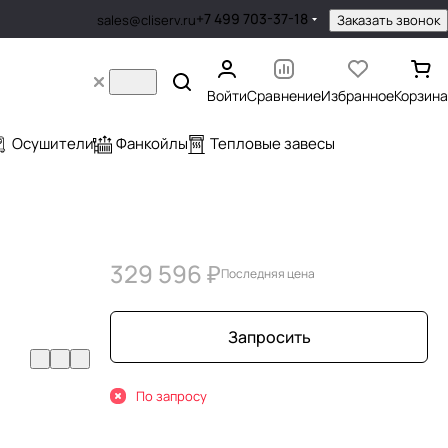
+7 499 703-37-18
Заказать звонок
sales@cliserv.ru
Войти
Сравнение
Избранное
Корзина
Осушители
Фанкойлы
Тепловые завесы
329 596 ₽
Последняя цена
Запросить
По запросу