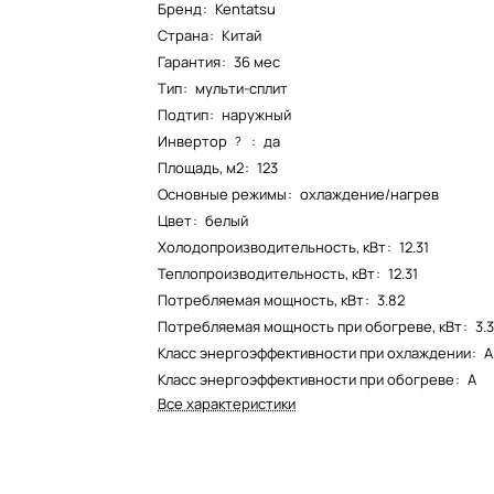
Бренд
:
Kentatsu
Страна
:
Китай
Гарантия
:
36 мес
Тип
:
мульти-сплит
Подтип
:
наружный
Инвертор
:
да
?
Площадь, м2
:
123
Основные режимы
:
охлаждение/нагрев
Цвет
:
белый
Холодопроизводительность, кВт
:
12.31
Теплопроизводительность, кВт
:
12.31
Потребляемая мощность, кВт
:
3.82
Потребляемая мощность при обогреве, кВт
:
3.
Класс энергоэффективности при охлаждении
:
A
Класс энергоэффективности при обогреве
:
A
Все характеристики