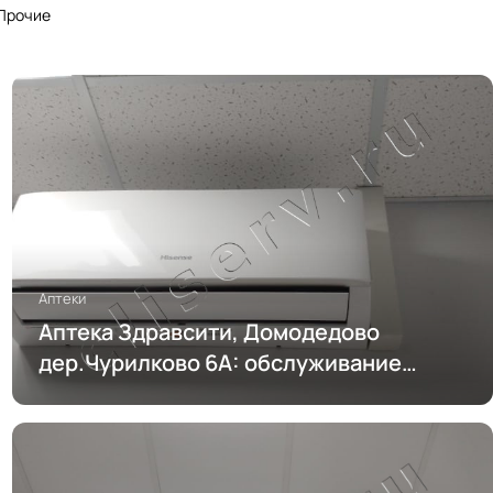
Прочие
Аптеки
Аптека Здравсити, Домодедово
дер.Чурилково 6А: обслуживание
кондиционирования