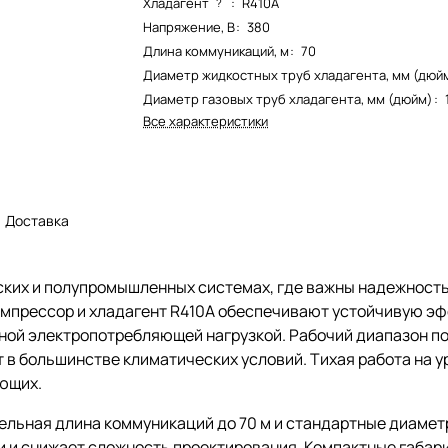
Хладагент
:
R410A
?
Напряжение, В
:
380
Длина коммуникаций, м
:
70
Диаметр жидкостных труб хладагента, мм (дюй
Диаметр газовых труб хладагента, мм (дюйм)
:
Все характеристики
Доставка
ких и полупромышленных системах, где важны надежность,
омпрессор и хладагент R410A обеспечивают устойчивую эф
ной электропотребляющей нагрузкой. Рабочий диапазон по 
 в большинстве климатических условий. Тихая работа на ур
ющих.
тельная длина коммуникаций до 70 м и стандартные диаметр
 и снижает сложность проектирования. Компактные габари