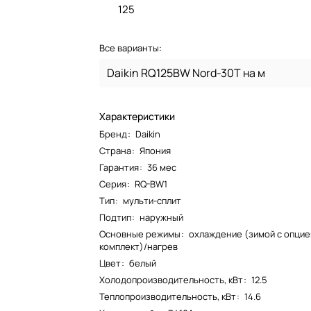
125
Все варианты:
Daikin RQ125BW Nord-30T на м
Характеристики
Бренд
:
Daikin
Страна
:
Япония
Гарантия
:
36 мес
Серия
:
RQ-BW1
Тип
:
мульти-сплит
Подтип
:
наружный
Основные режимы
:
охлаждение (зимой с опцие
комплект)/нагрев
Цвет
:
белый
Холодопроизводительность, кВт
:
12.5
Теплопроизводительность, кВт
:
14.6