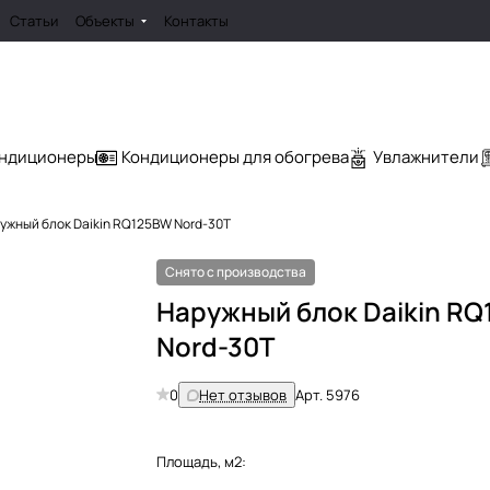
Статьи
Объекты
Контакты
ондиционеры
Кондиционеры для обогрева
Увлажнители
ужный блок Daikin RQ125BW Nord-30T
Снято с производства
Наружный блок Daikin R
Nord-30T
0
Нет отзывов
Арт.
5976
Площадь, м2: