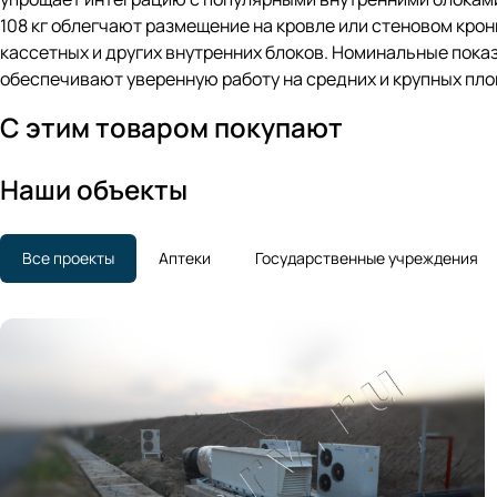
108 кг облегчают размещение на кровле или стеновом кр
кассетных и других внутренних блоков. Номинальные показа
обеспечивают уверенную работу на средних и крупных пл
С этим товаром покупают
Наши объекты
Все проекты
Аптеки
Государственные учреждения