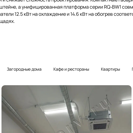
онштейне, а унифицированная платформа серии RQ‑BW1 сов
тели 12.5 кВт на охлаждение и 14.6 кВт на обогрев соотве
ощадях.
Загородные дома
Кафе и рестораны
Квартиры