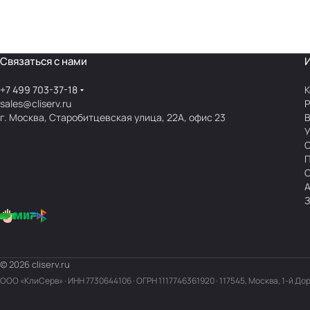
Связаться с нами
+7 499 703-37-18
К
sales@cliserv.ru
Р
г. Москва, Старобитцевская улица, 22А, офис 23
В
А
З
© 2026 cliserv.ru
ООО «КлиСерв» · ИНН
7730644106
· ОГРН 1117746361920 · 117545, Москва, 1-й До