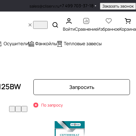
+7 499 703-37-18
Заказать звонок
sales@cliserv.ru
Войти
Сравнение
Избранное
Корзина
Осушители
Фанкойлы
Тепловые завесы
Q125BW
Запросить
По запросу