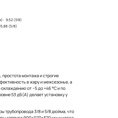
м)
:
9,52 (3/8)
15,88 (5/8)
 простота монтажа и строгие
фективность в жару и межсезонье, а
охлаждению от −5 до +46 °C и по
овне 53 дБ(A) делает установку у
ы трубопровода 3/8 и 5/8 дюйма, что
ты корпуса 900×1170×320 мм и масса