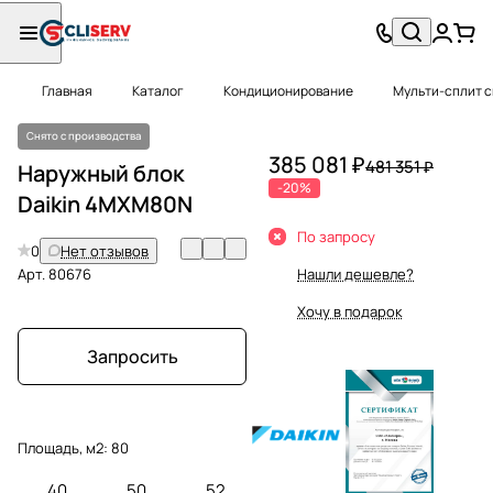
Главная
Каталог
Кондиционирование
Мульти-сплит 
Снято с производства
385 081 ₽
481 351 ₽
Наружный блок
-20%
Daikin 4MXM80N
По запросу
0
Нет отзывов
Арт.
80676
Нашли дешевле?
Хочу в подарок
Запросить
Площадь, м2:
80
40
50
52