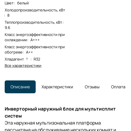
Цвет
:
белый
Холодопроизводительность, кВт
:
8
Теплопроизводительность, кВт
:
9.6
Класс энергоэффективности при
охлаждении
:
A+++
Класс энергоэффективности при
обогреве
:
A++
Хладагент
:
R32
?
Все характеристики
Описание
Характеристики
Отзывы
Оплата
Инверторный наружный блок для мультисплит
систем
Эта наружная мультизональная платформа
рассчитана на обслуживание нескольких комнат и