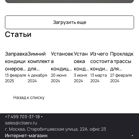
Загрузить еще
Статьи
Заправка
Зимний
Установк
Устан
Из чего
Прокладк
кондици
комплект
а
овка
состоит
а трассы
онеров
для
кондици
конди
кондиц
для
13 февраля
4 декабря
20 июня
3 июня
13 марта
27 февраля
фреоном
кондици
онера на
ционе
ионер?
кондицио
2025
2024
2024
2024
2024
2024
онера
фасаде
ра
нера
Назад к списку
+7 499 703-37-18
sales@cliserv.ru
г. Москва, Старобитцевская улица, 22А, офис 23
Интернет-магазин