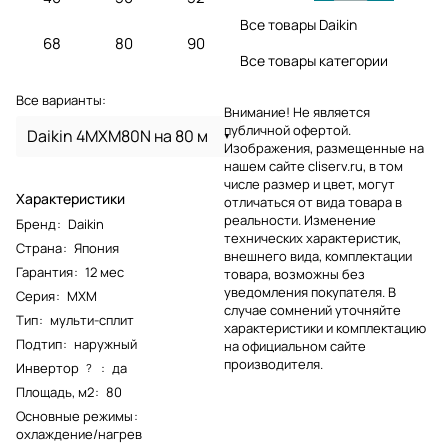
Все товары Daikin
68
80
90
Все товары категории
Все варианты:
Внимание! Не является
публичной офертой.
Daikin 4MXM80N на 80 м
Изображения, размещенные на
нашем сайте cliserv.ru, в том
числе размер и цвет, могут
Характеристики
отличаться от вида товара в
реальности. Изменение
Бренд
:
Daikin
технических характеристик,
Страна
:
Япония
внешнего вида, комплектации
Гарантия
:
12 мес
товара, возможны без
уведомления покупателя. В
Серия
:
MXM
случае сомнений уточняйте
Тип
:
мульти-сплит
характеристики и комплектацию
Подтип
:
наружный
на официальном сайте
производителя.
Инвертор
:
да
?
Площадь, м2
:
80
Основные режимы
:
охлаждение/нагрев