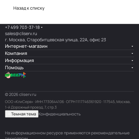
Назад к списку
+7 499 703-37-18
sales@cliserv.ru
г. Москва, Старобитцевская улица, 22А, офис 23
Интернет-магазин
Компания
Информация
Помощь
© 2026 cliserv.ru
ООО «КлиСерв» · ИНН
7730644106
· ОГРН 1117746361920 · 117545, Москва,
1-й Дорожный проезд, 7, стр.3
Темная тема
Конфиденциальность
На информационном ресурсе применяются
рекомендательные
технологии
.