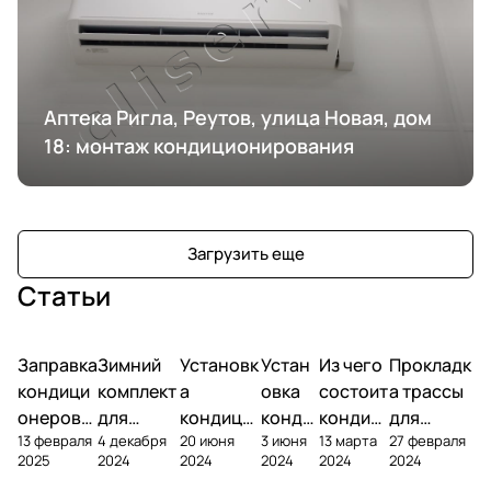
Аптека Ригла, Реутов, улица Новая, дом
18: монтаж кондиционирования
Загрузить еще
Статьи
Заправка
Зимний
Установк
Устан
Из чего
Прокладк
кондици
комплект
а
овка
состоит
а трассы
онеров
для
кондици
конди
кондиц
для
13 февраля
4 декабря
20 июня
3 июня
13 марта
27 февраля
фреоном
кондици
онера на
ционе
ионер?
кондицио
2025
2024
2024
2024
2024
2024
онера
фасаде
ра
нера