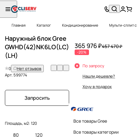
Главная
Каталог
Кондиционирование
Мульти-сплит 
Наружный блок Gree
365 976 ₽
GWHD(42)NK6LO(LC)
457 470 ₽
-20%
(LH)
По запросу
0
Нет отзывов
Арт.
599774
Нашли дешевле?
Хочу в подарок
Запросить
Все товары Gree
Площадь, м2:
120
Все товары категории
80
120