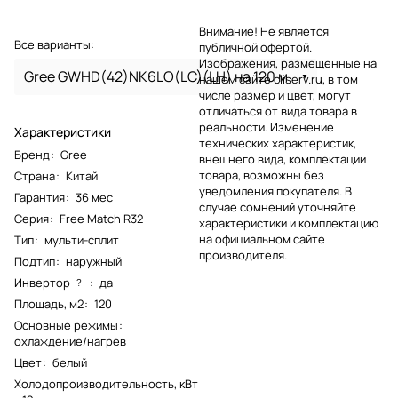
Внимание! Не является
Все варианты:
публичной офертой.
Изображения, размещенные на
Gree GWHD(42)NK6LO(LC)(LH) на 120 м
нашем сайте cliserv.ru, в том
числе размер и цвет, могут
отличаться от вида товара в
реальности. Изменение
Характеристики
технических характеристик,
Бренд
:
Gree
внешнего вида, комплектации
товара, возможны без
Страна
:
Китай
уведомления покупателя. В
Гарантия
:
36 мес
случае сомнений уточняйте
Серия
:
Free Match R32
характеристики и комплектацию
на официальном сайте
Тип
:
мульти-сплит
производителя.
Подтип
:
наружный
Инвертор
:
да
?
Площадь, м2
:
120
Основные режимы
:
охлаждение/нагрев
Цвет
:
белый
Холодопроизводительность, кВт