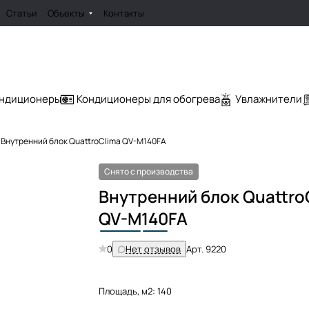
Статьи
Объекты
Контакты
ондиционеры
Кондиционеры для обогрева
Увлажнители
Внутренний блок QuattroClima QV-M140FA
Снято с производства
Внутренний блок Quattro
QV-M
140
FA
0
Нет отзывов
Арт.
9220
Площадь, м2:
140