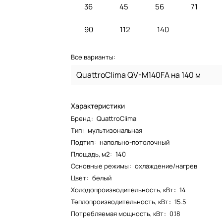
36
45
56
71
90
112
140
Все варианты:
QuattroClima QV-M140FA на 140 м
Характеристики
Бренд
:
QuattroClima
Тип
:
мультизональная
Подтип
:
напольно-потолочный
Площадь, м2
:
140
Основные режимы
:
охлаждение/нагрев
Цвет
:
белый
Холодопроизводительность, кВт
:
14
Теплопроизводительность, кВт
:
15.5
Потребляемая мощность, кВт
:
0.18