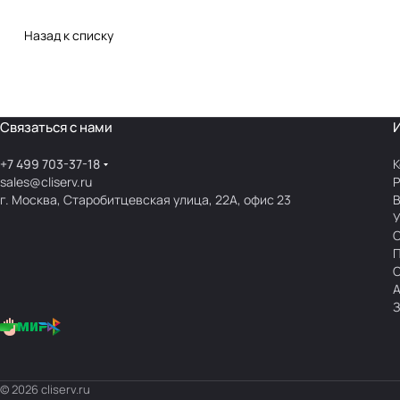
Назад к списку
Связаться с нами
+7 499 703-37-18
К
sales@cliserv.ru
Р
г. Москва, Старобитцевская улица, 22А, офис 23
В
А
З
© 2026 cliserv.ru