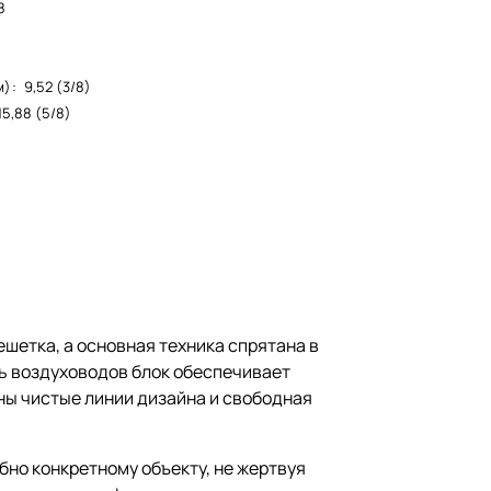
8
м)
:
9,52 (3/8)
15,88 (5/8)
ешетка, а основная техника спрятана в
ь воздуховодов блок обеспечивает
ны чистые линии дизайна и свободная
бно конкретному объекту, не жертвуя