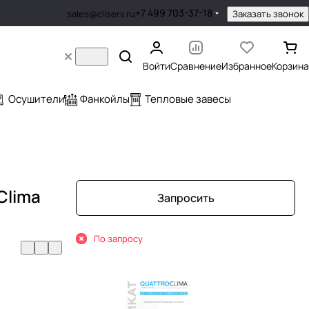
+7 499 703-37-18
Заказать звонок
sales@cliserv.ru
Войти
Сравнение
Избранное
Корзина
Осушители
Фанкойлы
Тепловые завесы
Clima
Запросить
По запросу