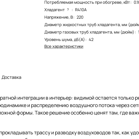
Потребляемая мощность при обогреве, кВт
:
0.1
Хладагент
:
R410A
?
Напряжение, В
:
220
Диаметр жидкостных труб хладагента, мм (дюй
Диаметр газовых труб хладагента, мм (дюйм)
:
Уровень шума, дБ(А)
:
42
Все характеристики
Доставка
уратной интеграции в интерьер: видимой остается только р
одинамике и распределению воздушного потока через сет
ожной формы. Такое решение особенно ценят там, где важ
рокладывать трассу и разводку воздуховодов так, как удо