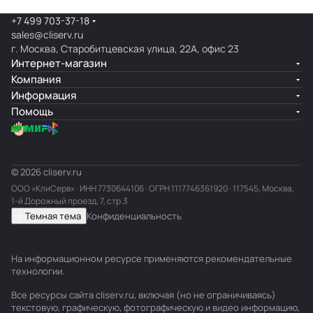
+7 499 703-37-18
sales@cliserv.ru
г. Москва, Старобитцевская улица, 22А, офис 23
Интернет-магазин
Компания
Информация
Помощь
© 2026 cliserv.ru
ООО «КлиСерв» · ИНН
7730644106
· ОГРН 1117746361920 · 117545, Москва,
1-й Дорожный проезд, 7, стр.3
Темная тема
Конфиденциальность
На информационном ресурсе применяются
рекомендательные
технологии
.
Все ресурсы сайта cliserv.ru, включая (но не ограничиваясь)
текстовую, графическую, фотографическую и видео информацию,