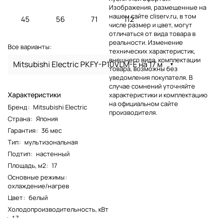
Изображения, размещенные на
нашем сайте cliserv.ru, в том
45
56
71
112
числе размер и цвет, могут
отличаться от вида товара в
реальности. Изменение
Все варианты:
технических характеристик,
внешнего вида, комплектации
Mitsubishi Electric PKFY-P10VLM-E на 17 м
товара, возможны без
уведомления покупателя. В
случае сомнений уточняйте
Характеристики
характеристики и комплектацию
на официальном сайте
Бренд
:
Mitsubishi Electric
производителя.
Страна
:
Япония
Гарантия
:
36 мес
Тип
:
мультизональная
Подтип
:
настенный
Площадь, м2
:
17
Основные режимы
:
охлаждение/нагрев
Цвет
:
белый
Холодопроизводительность, кВт
:
1.7