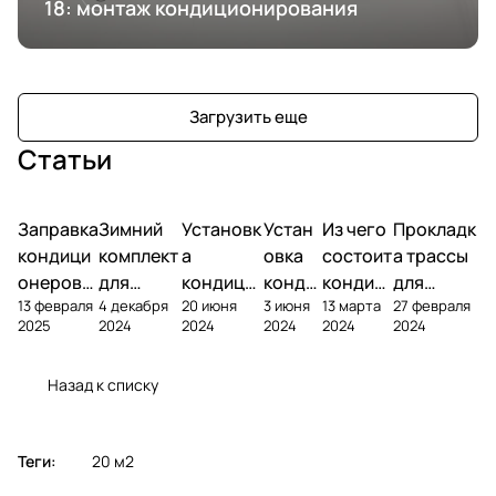
18: монтаж кондиционирования
Загрузить еще
Статьи
Заправка
Зимний
Установк
Устан
Из чего
Прокладк
кондици
комплект
а
овка
состоит
а трассы
онеров
для
кондици
конди
кондиц
для
13 февраля
4 декабря
20 июня
3 июня
13 марта
27 февраля
фреоном
кондици
онера на
ционе
ионер?
кондицио
2025
2024
2024
2024
2024
2024
онера
фасаде
ра
нера
Назад к списку
Теги:
20 м2