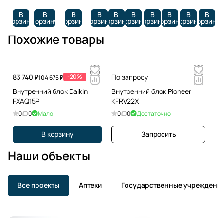
В
В
В
В
В
В
В
В
В
В
корзину
корзину
корзину
корзину
корзину
корзину
корзину
корзину
корзину
корзин
Похожие товары
83 740 ₽
-20%
По запросу
104 675 ₽
Внутренний блок Daikin
Внутренний блок Pioneer
FXAQ15P
KFRV22X
0
0
Мало
0
0
Достаточно
В корзину
Запросить
Наши объекты
Все проекты
Аптеки
Государственные учрежден