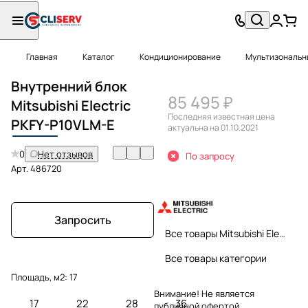
Главная
Каталог
Кондиционирование
Мультизональн
Внутренний блок
85 495 ₽
Mitsubishi Electric
Последняя известная цена
PKFY-P
10VLM-E
актуальна на 01.10.2021
0
Нет отзывов
По запросу
Арт.
486720
Запросить
Все товары Mitsubishi Electric
Все товары категории
Площадь, м2:
17
Внимание! Не является
17
22
28
36
публичной офертой.