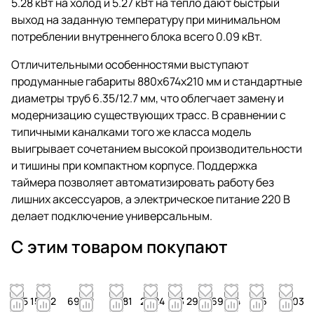
5.28 кВт на холод и 5.27 кВт на тепло дают быстрый
выход на заданную температуру при минимальном
потреблении внутреннего блока всего 0.09 кВт.
Отличительными особенностями выступают
продуманные габариты 880x674x210 мм и стандартные
диаметры труб 6.35/12.7 мм, что облегчает замену и
модернизацию существующих трасс. В сравнении с
типичными каналками того же класса модель
выигрывает сочетанием высокой производительности
и тишины при компактном корпусе. Поддержка
таймера позволяет автоматизировать работу без
лишних аксессуаров, а электрическое питание 220 В
делает подключение универсальным.
С этим товаром покупают
15 159
122
690 ₽
4 781
2 524
13 293
1 569
44
26
4 103