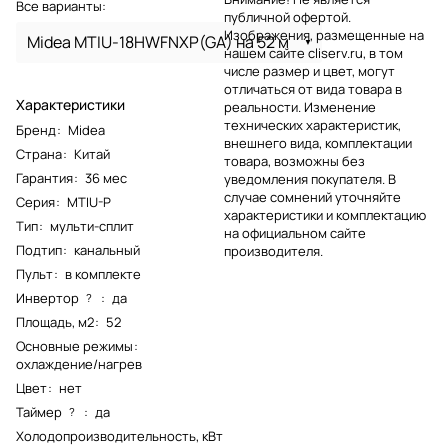
Все варианты:
публичной офертой.
Изображения, размещенные на
Midea MTIU-18HWFNXP(GA) на 52 м
нашем сайте cliserv.ru, в том
числе размер и цвет, могут
отличаться от вида товара в
Характеристики
реальности. Изменение
технических характеристик,
Бренд
:
Midea
внешнего вида, комплектации
Страна
:
Китай
товара, возможны без
Гарантия
:
36 мес
уведомления покупателя. В
случае сомнений уточняйте
Серия
:
MTIU-P
характеристики и комплектацию
Тип
:
мульти-сплит
на официальном сайте
Подтип
:
канальный
производителя.
Пульт
:
в комплекте
Инвертор
:
да
?
Площадь, м2
:
52
Основные режимы
:
охлаждение/нагрев
Цвет
:
нет
Таймер
:
да
?
Холодопроизводительность, кВт