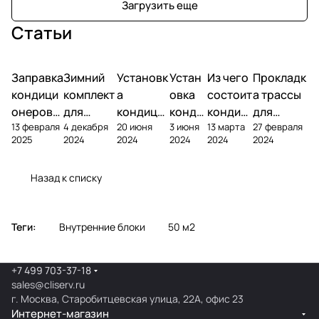
Загрузить еще
Статьи
Заправка
Зимний
Установк
Устан
Из чего
Прокладк
кондици
комплект
а
овка
состоит
а трассы
онеров
для
кондици
конди
кондиц
для
13 февраля
4 декабря
20 июня
3 июня
13 марта
27 февраля
фреоном
кондици
онера на
ционе
ионер?
кондицио
2025
2024
2024
2024
2024
2024
онера
фасаде
ра
нера
Назад к списку
Теги:
Внутренние блоки
50 м2
+7 499 703-37-18
sales@cliserv.ru
г. Москва, Старобитцевская улица, 22А, офис 23
Интернет-магазин