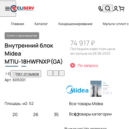
Главная
Каталог
Кондиционирование
Мульти-сплит 
Снято с производства
74 917 ₽
Внутренний блок
Последняя известная цена
Midea
актуальна на 28.08.2023
MTIU
-
18
HWFNXP(GA)
По запросу
0
Нет отзывов
Арт.
605001
Площадь, м2:
52
Все товары Midea
Все товары категории
20
26
35
52
Внимание! Не является