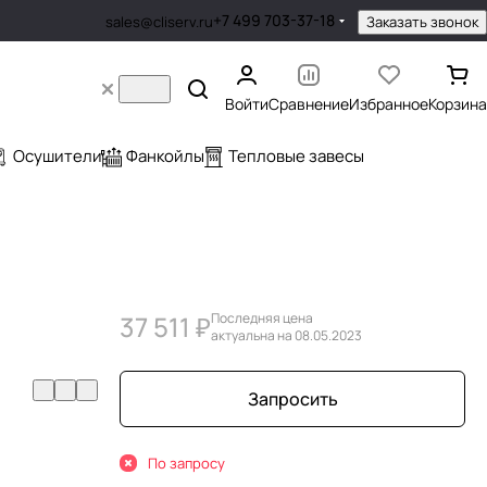
+7 499 703-37-18
Заказать звонок
sales@cliserv.ru
Войти
Сравнение
Избранное
Корзина
Осушители
Фанкойлы
Тепловые завесы
37 511 ₽
Последняя цена
актуальна на 08.05.2023
Запросить
По запросу