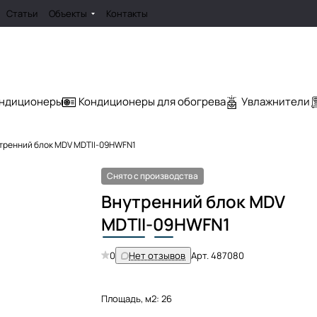
Статьи
Объекты
Контакты
ондиционеры
Кондиционеры для обогрева
Увлажнители
тренний блок MDV MDTII-09HWFN1
Снято с производства
Внутренний блок MDV
MDTII
-
09
HWFN1
0
Нет отзывов
Арт.
487080
Площадь, м2:
26