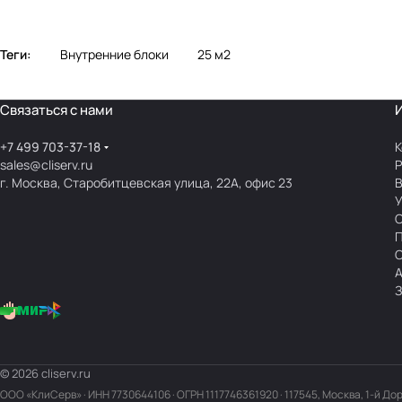
Теги:
Внутренние блоки
25 м2
Связаться с нами
+7 499 703-37-18
К
sales@cliserv.ru
Р
г. Москва, Старобитцевская улица, 22А, офис 23
В
А
З
© 2026 cliserv.ru
ООО «КлиСерв» · ИНН
7730644106
· ОГРН 1117746361920 · 117545, Москва, 1-й До