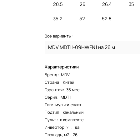
20.5
26
26.4
35
35.2
52
52.8
Все варианты:
MDV MDTII-09HWFN1 на 26 м
Характеристики
Бренд
:
MDV
Страна
:
Китай
Гарантия
:
36 мес
Серия
:
MDTII
Тип
:
мульти-сплит
Подтип
:
канальный
Пульт
:
в комплекте
Инвертор
:
да
?
Площадь, м2
:
26