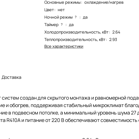
Основные режимы
:
охлаждение/нагрев
Цвет
:
нет
Ночной режим
:
да
?
Таймер
:
да
?
Холодопроизводительность, кВт
:
2.64
Теплопроизводительность, кВт
:
2.93
Все характеристики
Доставка
 систем создан для скрытого монтажа и равномерной пода
ние и обогрев, поддерживая стабильный микроклимат благ
е в подвесном потолке, а минимальный уровень шума 27 
нта R410A и питание от 220 В обеспечивают совместимост