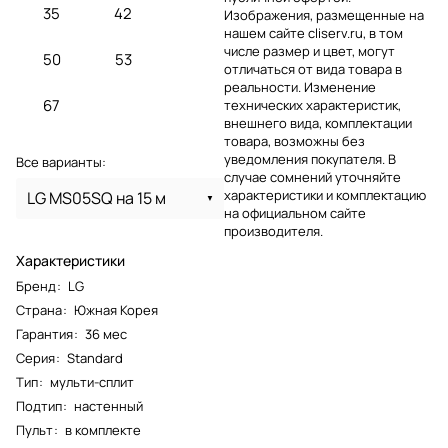
35
42
Изображения, размещенные на
нашем сайте cliserv.ru, в том
числе размер и цвет, могут
50
53
отличаться от вида товара в
реальности. Изменение
67
технических характеристик,
внешнего вида, комплектации
товара, возможны без
уведомления покупателя. В
Все варианты:
случае сомнений уточняйте
характеристики и комплектацию
LG MS05SQ на 15 м
на официальном сайте
производителя.
Характеристики
Бренд
:
LG
Страна
:
Южная Корея
Гарантия
:
36 мес
Серия
:
Standard
Тип
:
мульти-сплит
Подтип
:
настенный
Пульт
:
в комплекте