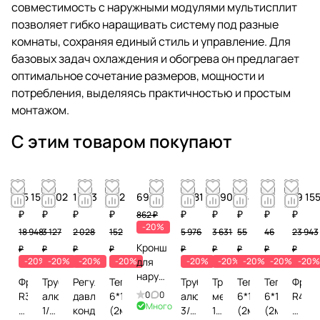
совместимость с наружными модулями мультисплит
позволяет гибко наращивать систему под разные
комнаты, сохраняя единый стиль и управление. Для
базовых задач охлаждения и обогрева он предлагает
оптимальное сочетание размеров, мощности и
потребления, выделяясь практичностью и простым
монтажом.
С этим товаром покупают
15 159
2 502
1 623
122
690 ₽
4 781
2 905
44
37
19 15
₽
₽
₽
₽
₽
₽
₽
₽
₽
862 ₽
-20%
18 948
3 127
2 028
152
5 976
3 631
55
46
23 943
Кронштейн
₽
₽
₽
₽
₽
₽
₽
₽
₽
-20%
-20%
-20%
-20%
для
-20%
-20%
-20%
-20%
-20%
наружного
Фреон
Труба
Регулятор
Теплоизоляция
Труба
Труба
Теплоизоляция
Теплоизол
Фрео
блока
0
0
R32,
алюминиевая
давления
6*19
алюминиевая
медная
6*12
6*10
R410А
до 4,5
Много
9,5
1/2
конденсации
(2м)
3/4
1/4
(2м)
(2м)
11,3
кВт