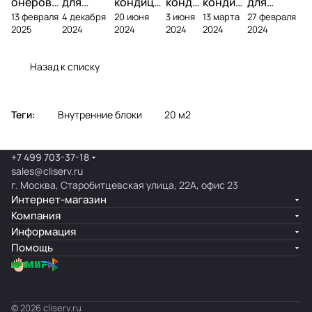
онеров
для
кондици
конди
кондиц
для
13 февраля
4 декабря
20 июня
3 июня
13 марта
27 февраля
фреоном
кондици
онера на
ционе
ионер?
кондицио
2025
2024
2024
2024
2024
2024
онера
фасаде
ра
нера
Назад к списку
Теги:
Внутренние блоки
20 м2
+7 499 703-37-18
sales@cliserv.ru
г. Москва, Старобитцевская улица, 22А, офис 23
Интернет-магазин
Компания
Информация
Помощь
© 2026 cliserv.ru