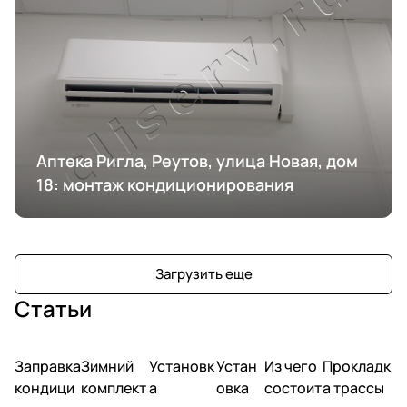
Аптека Ригла, Реутов, улица Новая, дом
18: монтаж кондиционирования
Загрузить еще
Статьи
Заправка
Зимний
Установк
Устан
Из чего
Прокладк
кондици
комплект
а
овка
состоит
а трассы