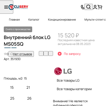
Главная
Каталог
Кондиционирование
Мульти-сплит 
Снято с производства
15 520 ₽
Внутренний блок LG
Последняя известная цена
MS
05
SQ
актуальна на 08.05.2023
По запросу
0
Нет отзывов
Арт.
351930
Площадь, м2:
15
Все товары LG
15
21
Все товары категории
25
26
Внимание! Не является
публичной офертой.