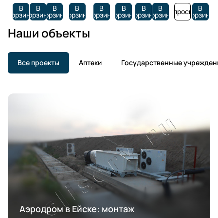
В
В
В
В
В
В
В
В
В
Запросить
корзину
корзину
корзину
корзину
корзину
корзину
корзину
корзину
корзину
Наши объекты
Все проекты
Аптеки
Государственные учрежден
Аэродром в Ейске: монтаж