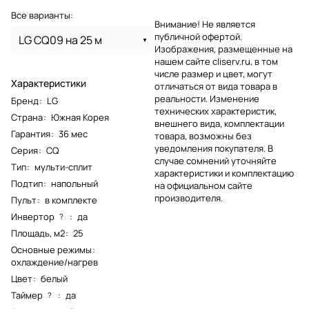
Все варианты:
Внимание! Не является
публичной офертой.
LG CQ09 на 25 м
Изображения, размещенные на
нашем сайте cliserv.ru, в том
числе размер и цвет, могут
Характеристики
отличаться от вида товара в
реальности. Изменение
Бренд
:
LG
технических характеристик,
Страна
:
Южная Корея
внешнего вида, комплектации
Гарантия
:
36 мес
товара, возможны без
уведомления покупателя. В
Серия
:
CQ
случае сомнений уточняйте
Тип
:
мульти-сплит
характеристики и комплектацию
Подтип
:
напольный
на официальном сайте
производителя.
Пульт
:
в комплекте
Инвертор
:
да
?
Площадь, м2
:
25
Основные режимы
:
охлаждение/нагрев
Цвет
:
белый
Таймер
:
да
?