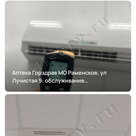
Аптека Горздрав МО Раменское, ул
Лучистая 9: обслуживание
кондиционирования