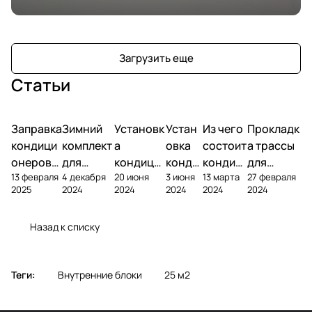
Загрузить еще
Статьи
Заправка
Зимний
Установк
Устан
Из чего
Прокладк
кондици
комплект
а
овка
состоит
а трассы
онеров
для
кондици
конди
кондиц
для
13 февраля
4 декабря
20 июня
3 июня
13 марта
27 февраля
фреоном
кондици
онера на
ционе
ионер?
кондицио
2025
2024
2024
2024
2024
2024
онера
фасаде
ра
нера
Назад к списку
Теги:
Внутренние блоки
25 м2