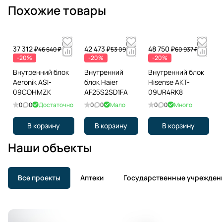
Похожие товары
37 312 ₽
42 473 ₽
48 750 ₽
46 640 ₽
53 091 ₽
60 937 ₽
-20%
-20%
-20%
Внутренний блок
Внутренний
Внутренний блок
Aeronik ASI-
блок Haier
Hisense AKT-
09COHMZK
AF25S2SD1FA
09UR4RK8
0
0
Достаточно
0
0
Мало
0
0
Много
В корзину
В корзину
В корзину
Наши объекты
Все проекты
Аптеки
Государственные учрежден