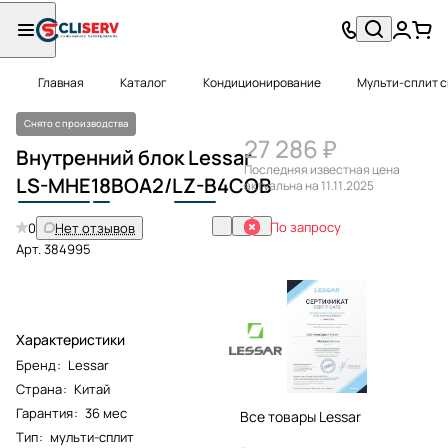
Главная
Каталог
Кондиционирование
Мульти-сплит 
Снято с производства
27 286 ₽
Внутренний блок Lessar
Последняя известная цена
LS-MHE
18
BOA2/
LZ-B
4COB
актуальна на 11.11.2025
По запросу
0
Нет отзывов
Арт.
384995
Характеристики
Бренд
:
Lessar
Страна
:
Китай
Гарантия
:
36 мес
Все товары Lessar
Тип
:
мульти-сплит