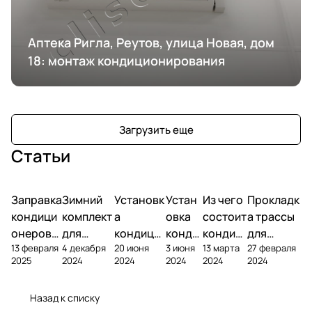
Аптека Ригла, Реутов, улица Новая, дом
18: монтаж кондиционирования
Загрузить еще
Статьи
Заправка
Зимний
Установк
Устан
Из чего
Прокладк
кондици
комплект
а
овка
состоит
а трассы
онеров
для
кондици
конди
кондиц
для
13 февраля
4 декабря
20 июня
3 июня
13 марта
27 февраля
фреоном
кондици
онера на
ционе
ионер?
кондицио
2025
2024
2024
2024
2024
2024
онера
фасаде
ра
нера
Назад к списку