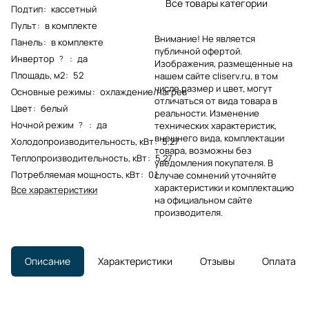
Все товары категории
Подтип
:
кассетный
Пульт
:
в комплекте
Внимание! Не является
Панель
:
в комплекте
публичной офертой.
Инвертор
:
да
?
Изображения, размещенные на
Площадь, м2
:
52
нашем сайте cliserv.ru, в том
числе размер и цвет, могут
Основные режимы
:
охлаждение/нагрев
отличаться от вида товара в
Цвет
:
белый
реальности. Изменение
Ночной режим
:
да
?
технических характеристик,
внешнего вида, комплектации
Холодопроизводительность, кВт
:
5.27
товара, возможны без
Теплопроизводительность, кВт
:
5.27
уведомления покупателя. В
Потребляемая мощность, кВт
:
0.1
случае сомнений уточняйте
характеристики и комплектацию
Все характеристики
на официальном сайте
производителя.
Описание
Характеристики
Отзывы
Оплата