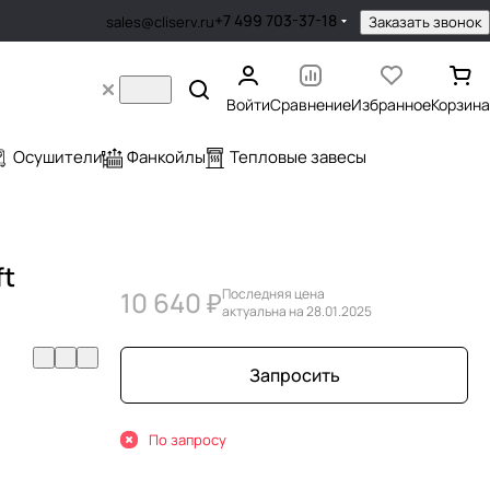
+7 499 703-37-18
Заказать звонок
sales@cliserv.ru
Войти
Сравнение
Избранное
Корзина
Осушители
Фанкойлы
Тепловые завесы
ft
10 640 ₽
Последняя цена
актуальна на 28.01.2025
Запросить
По запросу