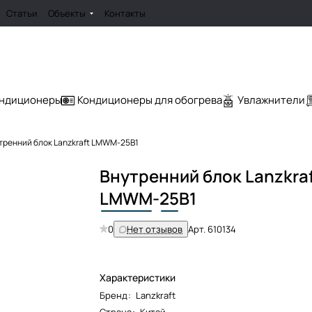
Статьи
Объекты
Контакты
ондиционеры
Кондиционеры для обогрева
Увлажнители
тренний блок Lanzkraft LMWM-25B1
Внутренний блок Lanzkra
LMWM
-
25
B1
0
Нет отзывов
Арт.
610134
Характеристики
Бренд
:
Lanzkraft