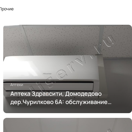
Прочие
Аптеки
Аптека Здравсити, Домодедово
дер.Чурилково 6А: обслуживание
кондиционирования