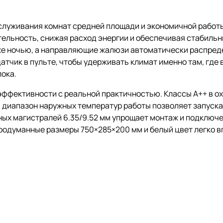
служивания комнат средней площади и экономичной работ
ельность, снижая расход энергии и обеспечивая стабиль
же ночью, а направляющие жалюзи автоматически распреде
датчик в пульте, чтобы удерживать климат именно там, где
лока.
ффективности с реальной практичностью. Классы A++ в ох
диапазон наружных температур работы позволяет запускать
тных магистралей 6.35/9.52 мм упрощает монтаж и подключ
продуманные размеры 750×285×200 мм и белый цвет легко 