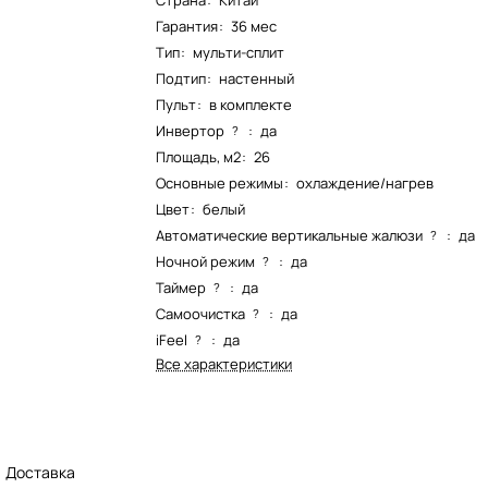
Страна
:
Китай
Гарантия
:
36 мес
Тип
:
мульти-сплит
Подтип
:
настенный
Пульт
:
в комплекте
Инвертор
:
да
?
Площадь, м2
:
26
Основные режимы
:
охлаждение/нагрев
Цвет
:
белый
Автоматические вертикальные жалюзи
:
да
?
Ночной режим
:
да
?
Таймер
:
да
?
Самоочистка
:
да
?
iFeel
:
да
?
Все характеристики
Доставка