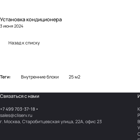
Установка кондиционера
3 июня 2024
Назад к списку
Теги:
Внутренние блоки
25 м2
Связаться с нами
+7 499 703-37-18
К
sales@cliserv.ru
Р
г. Москва, Старобитцевская улица, 22А, офис 23
В