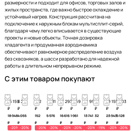
размерности и подходит для офисов, торговых залов и
жилых пространств, где важно быстрое охлаждение и
устойчивый нагрев. Конструкция рассчитана на
подключение к наружным блокам мультисплит‑серий,
благодаря чему легко вписывается в существующие
проекты и новые объекты. Точная дозировка
хладагента и продуманная аэродинамика
обеспечивают равномерное распределение воздуха
без сквозняков, а шасси разработано для надежной
работы в длительном непрерывном режиме.
С этим товаром покупают
15 159
3 244
122
4 781
13 293
1 569
10 993
26
19 155
4 103
₽
₽
₽
₽
₽
₽
₽
₽
₽
₽
18 948
4 055
152
5 976
16 616
1 961
13 741
32
23 943
5 128
₽
₽
₽
₽
₽
₽
₽
₽
₽
₽
-20%
-20%
-20%
-20%
-20%
-20%
-20%
-19%
-20%
-20%