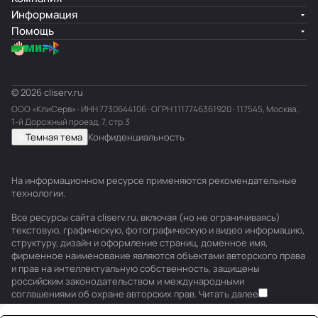
Информация
Помощь
© 2026 cliserv.ru
ООО «КлиСерв» · ИНН
7730644106
· ОГРН 1117746361920 · 117545, Москва,
1-й Дорожный проезд, 7, стр.3
Темная тема
Конфиденциальность
На информационном ресурсе применяются
рекомендательные
технологии
.
Все ресурсы сайта cliserv.ru, включая (но не ограничиваясь)
текстовую, графическую, фотографическую и видео информацию,
структуру, дизайн и оформление страниц, доменное имя,
фирменное наименование являются объектами авторского права
и прав на интеллектуальную собственность, защищены
российским законодательством и международными
соглашениями об охране авторских прав.
Читать далее