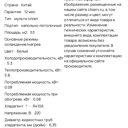
Изображения, размещенные на
Страна
:
Китай
нашем сайте cliserv.ru, в том
Гарантия
:
12 мес
числе размер и цвет, могут
Тип
:
мульти-сплит
отличаться от вида товара в
реальности. Изменение
Подтип
:
напольно-потолочный
технических характеристик,
Площадь, м2
:
53
внешнего вида, комплектации
Основные режимы
:
товара, возможны без
охлаждение/нагрев
уведомления покупателя. В
случае сомнений уточняйте
Цвет
:
белый
характеристики и комплектацию
Холодопроизводительность, кВт
на официальном сайте
:
5.3
производителя.
Теплопроизводительность, кВт
:
5.8
Потребляемая мощность, кВт
:
0.08
Потребляемая мощность при
обогреве, кВт
:
0.08
Хладагент
:
R410A
?
Напряжение, В
:
220
Диаметр жидкостных труб
хладагента, мм (дюйм)
:
6,35