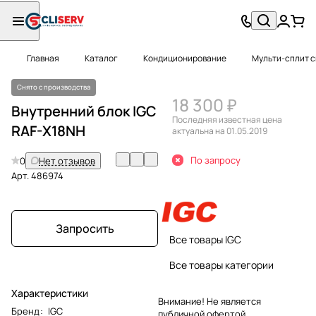
Главная
Каталог
Кондиционирование
Мульти-сплит 
Снято с производства
18 300 ₽
Внутренний блок IGC
Последняя известная цена
RAF-X18NH
актуальна на 01.05.2019
По запросу
0
Нет отзывов
Арт.
486974
Запросить
Все товары IGC
Все товары категории
Характеристики
Внимание! Не является
Бренд
:
IGC
публичной офертой.