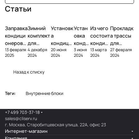
Статьи
Заправка
Зимний
Установк
Устан
Из чего
Прокладк
кондици
комплект
а
овка
состоит
а трассы
онеров
для
кондици
конди
кондиц
для
13 февраля
4 декабря
20 июня
3 июня
13 марта
27 февраля
фреоном
кондици
онера на
ционе
ионер?
кондицио
2025
2024
2024
2024
2024
2024
онера
фасаде
ра
нера
Назад к списку
Теги:
Внутренние блоки
+7 499 703-37-18
sales@cliserv.ru
г. Москва, Старобитцевская улица, 22А, офис 23
Интернет-магазин
Компания