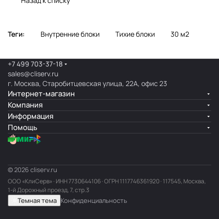
Назад к списку
Теги:
Внутренние блоки
Тихие блоки
30 м2
+7 499 703-37-18
sales@cliserv.ru
г. Москва, Старобитцевская улица, 22А, офис 23
Интернет-магазин
Компания
Информация
Помощь
© 2026 cliserv.ru
ООО «КлиСерв» · ИНН
7730644106
· ОГРН 1117746361920 · 117545, Москва,
1-й Дорожный проезд, 7, стр.3
Темная тема
Конфиденциальность