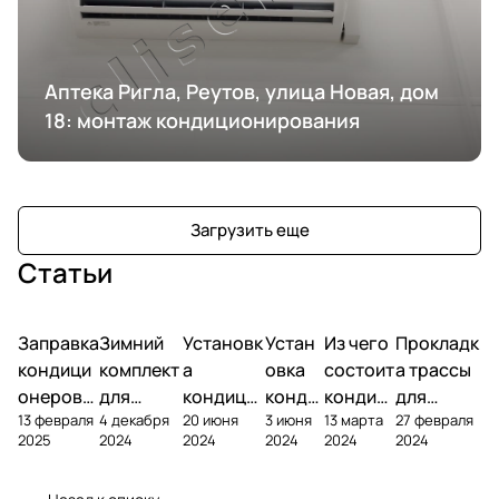
Аптека Ригла, Реутов, улица Новая, дом
18: монтаж кондиционирования
Загрузить еще
Статьи
Заправка
Зимний
Установк
Устан
Из чего
Прокладк
кондици
комплект
а
овка
состоит
а трассы
онеров
для
кондици
конди
кондиц
для
13 февраля
4 декабря
20 июня
3 июня
13 марта
27 февраля
фреоном
кондици
онера на
ционе
ионер?
кондицио
2025
2024
2024
2024
2024
2024
онера
фасаде
ра
нера