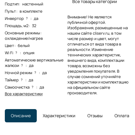
Все товары категории
Подтип
:
настенный
Пульт
:
в комплекте
Внимание! Не является
Инвертор
:
да
?
публичной офертой.
Площадь, м2
:
32
Изображения, размещенные на
Основные режимы
:
нашем сайте cliserv.ru, в том
охлаждение/нагрев
числе размер и цвет, могут
отличаться от вида товара в
Цвет
:
белый
реальности. Изменение
Wi Fi
:
опция
?
технических характеристик,
Автоматические вертикальные
внешнего вида, комплектации
жалюзи
:
да
?
товара, возможны без
уведомления покупателя. В
Ночной режим
:
да
?
случае сомнений уточняйте
Таймер
:
да
?
характеристики и комплектацию
Самоочистка
:
да
?
на официальном сайте
производителя.
Все характеристики
Описание
Характеристики
Отзывы
Оплата