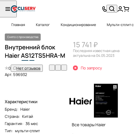
Главная
Каталог
Кондиционирование
Мульти-сплит 
Снято с производства
15 741 ₽
Внутренний блок
Последняя известная цена
Haier
AS
12
TS5HRA-M
актуальна на 04.05.2023
По запросу
0
Нет отзывов
Арт.
596932
Характеристики
Бренд
:
Haier
Страна
:
Китай
Гарантия
:
36 мес
Все товары Haier
Тип
:
мульти-сплит