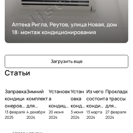
Аптека Ригла, Реутов, улица Новая, дом
18: монтаж кондиционирования
Загрузить еще
Статьи
Заправка
Зимний
Установк
Устан
Из чего
Прокладк
кондици
комплект
а
овка
состоит
а трассы
онеров
для
кондици
конди
кондиц
для
13 февраля
4 декабря
20 июня
3 июня
13 марта
27 февраля
фреоном
кондици
онера на
ционе
ионер?
кондицио
2025
2024
2024
2024
2024
2024
онера
фасаде
ра
нера