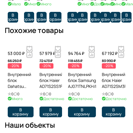
Мало
Много
Много
Много
Достаточно
Много
Много
Мал
В
В
В
В
В
В
В
В
В
В
корзину
корзину
корзину
корзину
корзину
корзину
корзину
корзину
корзину
корзин
Похожие товары
53 000 ₽
57 979 ₽
94 764 ₽
67 192 ₽
66 250 ₽
72 473 ₽
118 455 ₽
83 990 ₽
-20%
-20%
-20%
-20%
Внутренний
Внутренний
Внутренний
Внутренний
блок
блок Haier
блок Samsung
блок Haier
Dahatsu
AD71S2SS1FA
AJ071TNLPKH/EA
AD71S2SM3FA
DHKNMULT-
0
0
0
0
0
0
0
0
24
Много
Достаточно
Достаточно
Достаточно
В
В
В
В
корзину
корзину
корзину
корзину
Наши объекты