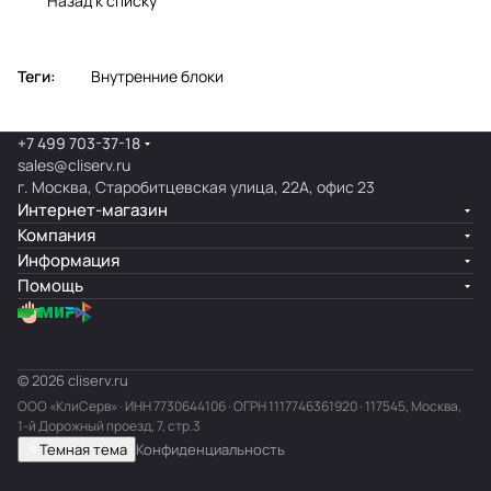
Назад к списку
Теги:
Внутренние блоки
+7 499 703-37-18
sales@cliserv.ru
г. Москва, Старобитцевская улица, 22А, офис 23
Интернет-магазин
Компания
Информация
Помощь
© 2026 cliserv.ru
ООО «КлиСерв» · ИНН
7730644106
· ОГРН 1117746361920 · 117545, Москва,
1-й Дорожный проезд, 7, стр.3
Темная тема
Конфиденциальность