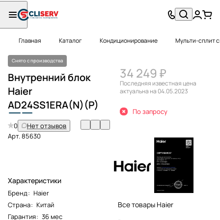
Главная
Каталог
Кондиционирование
Мульти-сплит 
Снято с производства
34 249 ₽
Внутренний блок
Последняя известная цена
Haier
актуальна на 04.05.2023
AD
24
SS1ERA(N)(P)
По запросу
0
Нет отзывов
Арт.
85630
Характеристики
Бренд
:
Haier
Все товары Haier
Страна
:
Китай
Гарантия
:
36 мес