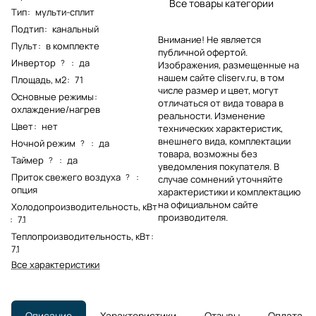
Все товары категории
Тип
:
мульти-сплит
Подтип
:
канальный
Внимание! Не является
Пульт
:
в комплекте
публичной офертой.
Инвертор
:
да
?
Изображения, размещенные на
нашем сайте cliserv.ru, в том
Площадь, м2
:
71
числе размер и цвет, могут
Основные режимы
:
отличаться от вида товара в
охлаждение/нагрев
реальности. Изменение
Цвет
:
нет
технических характеристик,
внешнего вида, комплектации
Ночной режим
:
да
?
товара, возможны без
Таймер
:
да
?
уведомления покупателя. В
Приток свежего воздуха
:
?
случае сомнений уточняйте
опция
характеристики и комплектацию
на официальном сайте
Холодопроизводительность, кВт
производителя.
:
7.1
Теплопроизводительность, кВт
:
7.1
Все характеристики
Описание
Характеристики
Отзывы
Оплата