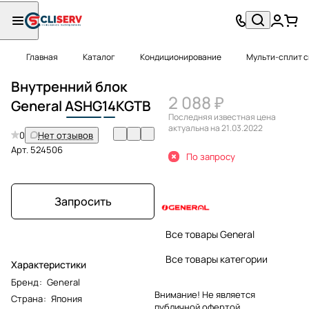
Главная
Каталог
Кондиционирование
Мульти-сплит 
Внутренний блок
2 088 ₽
General
ASHG
14
KGTB
Последняя известная цена
актуальна на 21.03.2022
0
Нет отзывов
Арт.
524506
По запросу
Запросить
Все товары General
Все товары категории
Характеристики
Бренд
:
General
Внимание! Не является
Страна
:
Япония
публичной офертой.