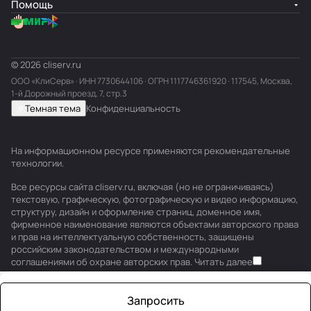
Помощь
© 2026 cliserv.ru
ООО «КлиСерв» · ИНН
7730644106
· ОГРН 1117746361920 · 117545, Москва,
1-й Дорожный проезд, 7, стр.3
Темная тема
Конфиденциальность
На информационном ресурсе применяются
рекомендательные
технологии
.
Все ресурсы сайта cliserv.ru, включая (но не ограничиваясь)
текстовую, графическую, фотографическую и видео информацию,
структуру, дизайн и оформление страниц, доменное имя,
фирменное наименование являются объектами авторского права
и прав на интеллектуальную собственность, защищены
российским законодательством и международными
соглашениями об охране авторских прав.
Читать далее
Запросить