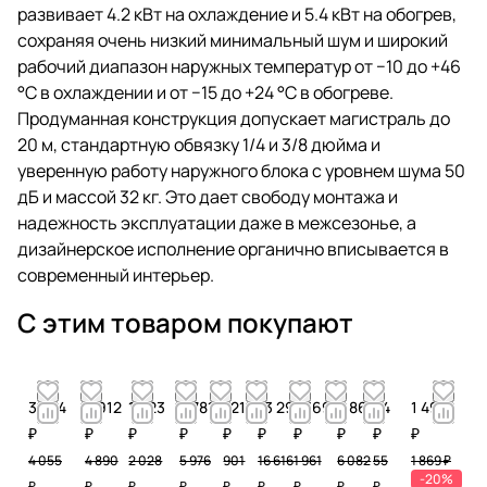
развивает 4.2 кВт на охлаждение и 5.4 кВт на обогрев,
сохраняя очень низкий минимальный шум и широкий
рабочий диапазон наружных температур от −10 до +46
°C в охлаждении и от −15 до +24 °C в обогреве.
Продуманная конструкция допускает магистраль до
20 м, стандартную обвязку 1/4 и 3/8 дюйма и
уверенную работу наружного блока с уровнем шума 50
дБ и массой 32 кг. Это дает свободу монтажа и
надежность эксплуатации даже в межсезонье, а
дизайнерское исполнение органично вписывается в
современный интерьер.
С этим товаром покупают
3 244
3 912
1 623
4 781
721
13 293
1 569
4 866
44
1 496
₽
₽
₽
₽
₽
₽
₽
₽
₽
₽
4 055
4 890
2 028
5 976
901
16 616
1 961
6 082
55
1 869 ₽
-20%
₽
₽
₽
₽
₽
₽
₽
₽
₽