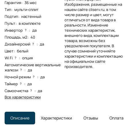
Гарантия
:
36 мес
Изображения, размещенные на
Тип
:
мульти-сплит
нашем сайте cliserv.ru, в том
числе размер и цвет, могут
Подтип
:
настенный
отличаться от вида товара в
Пульт
:
в комплекте
реальности. Изменение
Инвертор
:
да
технических характеристик,
?
внешнего вида, комплектации
Площадь, м2
:
40
товара, возможны без
Дизайнерский
:
да
?
уведомления покупателя. В
Цвет
:
белый
случае сомнений уточняйте
характеристики и комплектацию
Wi Fi
:
опция
?
на официальном сайте
Автоматические вертикальные
производителя.
жалюзи
:
да
?
Ночной режим
:
да
?
Таймер
:
да
?
Самоочистка
:
да
?
Все характеристики
Описание
Характеристики
Отзывы
Оплата