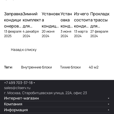
Заправка
Зимний
Установк
Устан
Из чего
Прокладк
кондици
комплект
а
овка
состоит
а трассы
онеров
для
кондици
конди
кондиц
для
13 февраля
4 декабря
20 июня
3 июня
13 марта
27 февраля
фреоном
кондици
онера на
ционе
ионер?
кондицио
2025
2024
2024
2024
2024
2024
онера
фасаде
ра
нера
Назад к списку
Теги:
Внутренние блоки
Тихие блоки
40 м2
+7 499 703-37-18
sales@cliserv.ru
г. Москва, Старобитцевская улица, 22А, офис 23
Интернет-магазин
Компания
Информация