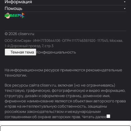
Информация
Помощь
© 2026 cliserv.ru
ООО «КлиСерв» · ИНН
7730644106
· ОГРН 1117746361920 · 117545, Москва,
1-й Дорожный проезд, 7, стр.3
Темная тема
Конфиденциальность
На информационном ресурсе применяются
рекомендательные
технологии
.
Все ресурсы сайта cliserv.ru, включая (но не ограничиваясь)
текстовую, графическую, фотографическую и видео информацию,
структуру, дизайн и оформление страниц, доменное имя,
фирменное наименование являются объектами авторского права
и прав на интеллектуальную собственность, защищены
российским законодательством и международными
соглашениями об охране авторских прав.
Читать далее