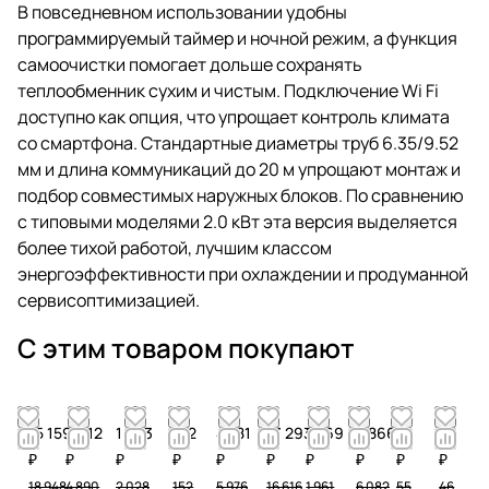
В повседневном использовании удобны
программируемый таймер и ночной режим, а функция
самоочистки помогает дольше сохранять
теплообменник сухим и чистым. Подключение Wi Fi
доступно как опция, что упрощает контроль климата
со смартфона. Стандартные диаметры труб 6.35/9.52
мм и длина коммуникаций до 20 м упрощают монтаж и
подбор совместимых наружных блоков. По сравнению
с типовыми моделями 2.0 кВт эта версия выделяется
более тихой работой, лучшим классом
энергоэффективности при охлаждении и продуманной
сервисоптимизацией.
С этим товаром покупают
15 159
3 912
1 623
122
4 781
13 293
1 569
4 866
44
37
₽
₽
₽
₽
₽
₽
₽
₽
₽
₽
18 948
4 890
2 028
152
5 976
16 616
1 961
6 082
55
46