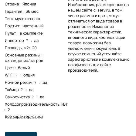
Страна
:
Япония
Изображения, размещенные на
нашем сайте cliserv.ru, в том
Гарантия
:
36 мес
числе размер и цвет, могут
Тип
:
мульти-сплит
отличаться от вида товара в
Подтип
:
настенный
реальности. Изменение
технических характеристик,
Пульт
:
в комплекте
внешнего вида, комплектации
Инвертор
:
да
?
товара, возможны без
Площадь, м2
:
20
уведомления покупателя. В
случае сомнений уточняйте
Основные режимы
:
характеристики и комплектацию
охлаждение/нагрев
на официальном сайте
Цвет
:
белый
производителя.
Wi Fi
:
опция
?
Ночной режим
:
да
?
Таймер
:
да
?
Самоочистка
:
да
?
Холодопроизводительность, кВт
:
2
Все характеристики