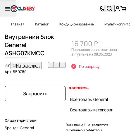
Главная
Каталог
Кондиционирование
Мульти-сплит 
Внутренний блок
16 700 ₽
General
Последняя известная цена
ASHG
07
KMCC
актуальна на 08.05.2023
0
Нет отзывов
По запросу
Арт.
559780
Запросить
Все товары General
Все товары категории
Характеристики
Внимание! Не является
Бренд
:
General
публичной офертой.