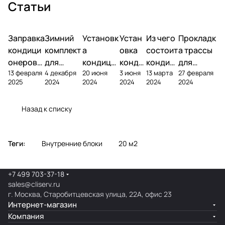
Статьи
Заправка
Зимний
Установк
Устан
Из чего
Прокладк
кондици
комплект
а
овка
состоит
а трассы
онеров
для
кондици
конди
кондиц
для
13 февраля
4 декабря
20 июня
3 июня
13 марта
27 февраля
фреоном
кондици
онера на
ционе
ионер?
кондицио
2025
2024
2024
2024
2024
2024
онера
фасаде
ра
нера
Назад к списку
Теги:
Внутренние блоки
20 м2
+7 499 703-37-18
sales@cliserv.ru
г. Москва, Старобитцевская улица, 22А, офис 23
Интернет-магазин
Компания