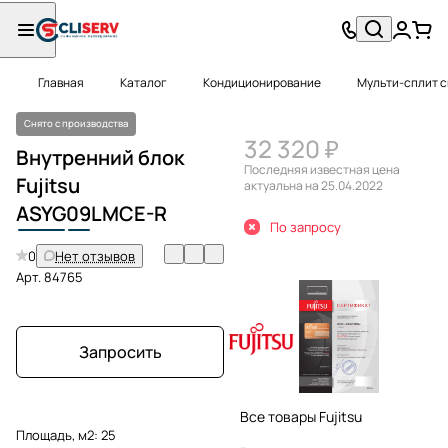
Главная
Каталог
Кондиционирование
Мульти-сплит 
Снято с производства
32 320 ₽
Внутренний блок
Последняя известная цена
Fujitsu
актуальна на 25.04.2022
ASYG
09
LMCE-R
По запросу
0
Нет отзывов
Арт.
84765
Запросить
Все товары Fujitsu
Площадь, м2:
25