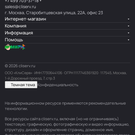
+7 499 703-37-18
sales@cliserv.ru
г. Москва, Старобитцевская улица, 22А, офис 23
Интернет-магазин
Компания
Информация
Помощь
© 2026 cliserv.ru
ООО «КлиСерв» · ИНН
7730644106
· ОГРН 1117746361920 · 117545, Москва,
1-й Дорожный проезд, 7, стр.3
Темная тема
Конфиденциальность
На информационном ресурсе применяются
рекомендательные
технологии
.
Все ресурсы сайта cliserv.ru, включая (но не ограничиваясь)
текстовую, графическую, фотографическую и видео информацию,
структуру, дизайн и оформление страниц, доменное имя,