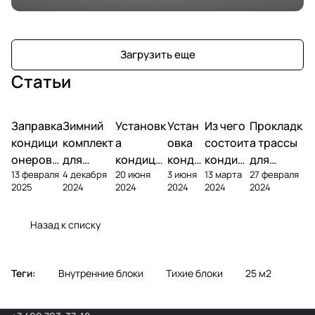
Загрузить еще
Статьи
Заправка
Зимний
Установк
Устан
Из чего
Прокладк
кондици
комплект
а
овка
состоит
а трассы
онеров
для
кондици
конди
кондиц
для
13 февраля
4 декабря
20 июня
3 июня
13 марта
27 февраля
фреоном
кондици
онера на
ционе
ионер?
кондицио
2025
2024
2024
2024
2024
2024
онера
фасаде
ра
нера
Назад к списку
Теги:
Внутренние блоки
Тихие блоки
25 м2