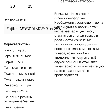
Все товары категории
20
25
Внимание! Не является
публичной офертой.
Все варианты:
Изображения, размещенные на
нашем сайте cliserv.ru, в том
Fujitsu ASYG09LMCE-R на 25 м
числе размер и цвет, могут
отличаться от вида товара в
реальности. Изменение
Характеристики
технических характеристик,
внешнего вида, комплектации
Бренд
:
Fujitsu
товара, возможны без
Гарантия
:
36 мес
уведомления покупателя. В
Серия
:
LMCE
случае сомнений уточняйте
характеристики и комплектацию
Тип
:
мульти-сплит
на официальном сайте
Подтип
:
настенный
производителя.
Пульт
:
в комплекте
Инвертор
:
да
?
Площадь, м2
:
25
Основные режимы
:
охлаждение/нагрев
Цвет
:
белый