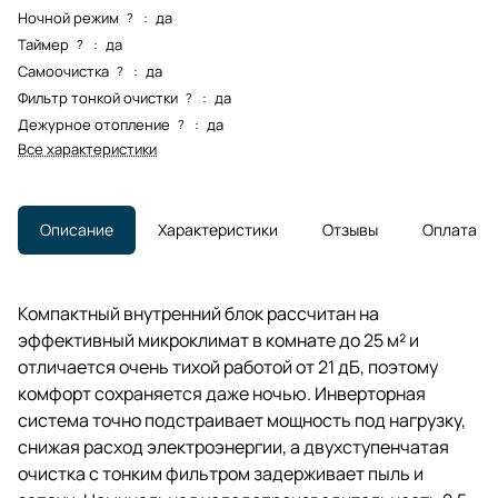
Ночной режим
:
да
?
Таймер
:
да
?
Самоочистка
:
да
?
Фильтр тонкой очистки
:
да
?
Дежурное отопление
:
да
?
Все характеристики
Описание
Характеристики
Отзывы
Оплата
Компактный внутренний блок рассчитан на
эффективный микроклимат в комнате до 25 м² и
отличается очень тихой работой от 21 дБ, поэтому
комфорт сохраняется даже ночью. Инверторная
система точно подстраивает мощность под нагрузку,
снижая расход электроэнергии, а двухступенчатая
очистка с тонким фильтром задерживает пыль и