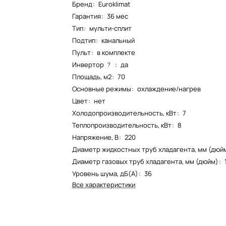
Бренд
:
Euroklimat
Гарантия
:
36 мес
Тип
:
мульти-сплит
Подтип
:
канальный
Пульт
:
в комплекте
Инвертор
:
да
?
Площадь, м2
:
70
Основные режимы
:
охлаждение/нагрев
Цвет
:
нет
Холодопроизводительность, кВт
:
7
Теплопроизводительность, кВт
:
8
Напряжение, В
:
220
Диаметр жидкостных труб хладагента, мм (дюй
Диаметр газовых труб хладагента, мм (дюйм)
:
Уровень шума, дБ(А)
:
36
Все характеристики