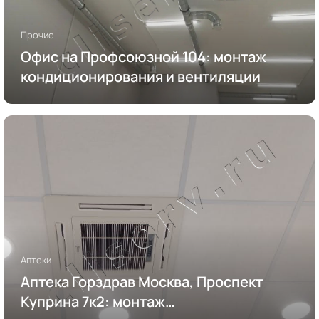
Прочие
Офис на Профсоюзной 104: монтаж
кондиционирования и вентиляции
Аптеки
Аптека Горздрав Москва, Проспект
Куприна 7к2: монтаж