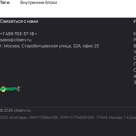
Теги:
Внутренние блоки
Связаться с нами
+7 499 703-37-18
К
sales@cliserv.ru
Р
г. Москва, Старобитцевская улица, 22А, офис 23
В
А
З
© 2026 cliserv.ru
ООО «КлиСерв» · ИНН
7730644106
· ОГРН 1117746361920 · 117545, Москва, 1-й До