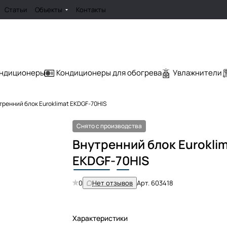
Статьи
Объекты
Контакты
ондиционеры
Кондиционеры для обогрева
Увлажнители
тренний блок Euroklimat EKDGF-70HIS
Снято с производства
Внутренний блок Eurokli
EKDGF
-
70
HIS
0
Нет отзывов
Арт.
603418
Характеристики