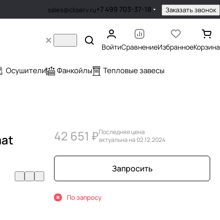
+7 499 703-37-18
Заказать звонок
sales@cliserv.ru
Войти
Сравнение
Избранное
Корзина
Осушители
Фанкойлы
Тепловые завесы
42 651 ₽
Последняя цена
mat
актуальна на 02.12.2024
Запросить
По запросу