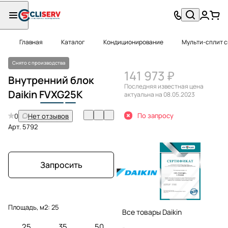
Главная
Каталог
Кондиционирование
Мульти-сплит 
Снято с производства
141 973 ₽
Внутренний блок
Последняя известная цена
Daikin
FVXG
25
K
актуальна на 08.05.2023
По запросу
0
Нет отзывов
Арт.
5792
Запросить
Площадь, м2:
25
Все товары Daikin
25
35
50