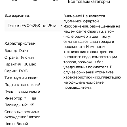
Все товары категории
Все варианты:
Внимание! Не является
публичной офертой.
Daikin FVXG25K на 25 м
Изображения, размещенные на
нашем сайте cliserv.ru, в том
числе размер и цвет, могут
отличаться от вида товара в
Характеристики
реальности. Изменение
Бренд
:
Daikin
технических характеристик,
внешнего вида, комплектации
Страна
:
Япония
товара, возможны без
Гарантия
:
36 мес
уведомления покупателя. В
Серия
:
FVXG
случае сомнений уточняйте
характеристики и комплектацию
Тип
:
мульти-сплит
на официальном сайте
Подтип
:
напольный
производителя.
Пульт
:
в комплекте
Инвертор
:
да
?
Площадь, м2
:
25
Основные режимы
:
охлаждение/нагрев
Цвет
:
белый