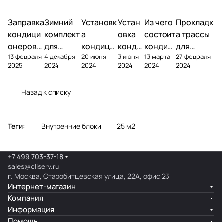
Заправка
Зимний
Установк
Устан
Из чего
Прокладк
кондици
комплект
а
овка
состоит
а трассы
онеров
для
кондици
конди
кондиц
для
13 февраля
4 декабря
20 июня
3 июня
13 марта
27 февраля
фреоном
кондици
онера на
ционе
ионер?
кондицио
2025
2024
2024
2024
2024
2024
онера
фасаде
ра
нера
Назад к списку
Теги:
Внутренние блоки
25 м2
+7 499 703-37-18
sales@cliserv.ru
г. Москва, Старобитцевская улица, 22А, офис 23
Интернет-магазин
Компания
Информация
Помощь