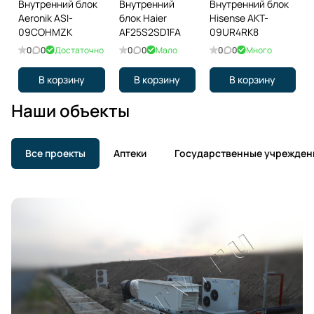
Внутренний блок
Внутренний
Внутренний блок
Aeronik ASI-
блок Haier
Hisense AKT-
09COHMZK
AF25S2SD1FA
09UR4RK8
0
0
Достаточно
0
0
Мало
0
0
Много
В корзину
В корзину
В корзину
Наши объекты
Все проекты
Аптеки
Государственные учрежден