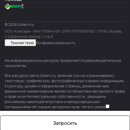
© 2026 cliserv.ru
ООО «КлиСерв» · ИНН
7730644106
· ОГРН 1117746361920 · 117545, Москва,
1-й Дорожный проезд, 7, стр.3
Темная тема
Конфиденциальность
На информационном ресурсе применяются
рекомендательные
технологии
.
Все ресурсы сайта cliserv.ru, включая (но не ограничиваясь)
текстовую, графическую, фотографическую и видео информацию,
структуру, дизайн и оформление страниц, доменное имя,
фирменное наименование являются объектами авторского права
и прав на интеллектуальную собственность, защищены
российским законодательством и международными
соглашениями об охране авторских прав.
Читать далее
Запросить