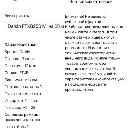
Все товары категории
Все варианты:
Внимание! Не является
публичной офертой.
Daikin FTXB25B1V1 на 25 м
Изображения, размещенные на
нашем сайте cliserv.ru, в том
числе размер и цвет, могут
отличаться от вида товара в
Характеристики
реальности. Изменение
Бренд
:
Daikin
технических характеристик,
внешнего вида, комплектации
Страна
:
Япония
товара, возможны без
Гарантия
:
12 мес
уведомления покупателя. В
Серия
:
FTXB
случае сомнений уточняйте
характеристики и комплектацию
Тип
:
мульти-сплит
на официальном сайте
Подтип
:
настенный
производителя.
Пульт
:
в комплекте
Инвертор
:
да
?
Площадь, м2
:
25
Основные режимы
:
охлаждение/нагрев
Цвет
:
белый