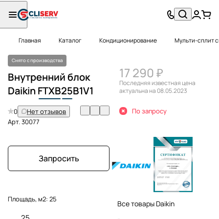
Главная
Каталог
Кондиционирование
Мульти-сплит 
Снято с производства
17 290 ₽
Внутренний блок
Последняя известная цена
Daikin
FTXB
25
B1V1
актуальна на 08.05.2023
По запросу
0
Нет отзывов
Арт.
30077
Запросить
Площадь, м2:
25
Все товары Daikin
25