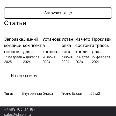
Загрузить еще
Статьи
Заправка
Зимний
Установк
Устан
Из чего
Прокладк
кондици
комплект
а
овка
состоит
а трассы
онеров
для
кондици
конди
кондиц
для
13 февраля
4 декабря
20 июня
3 июня
13 марта
27 февраля
фреоном
кондици
онера на
ционе
ионер?
кондицио
2025
2024
2024
2024
2024
2024
онера
фасаде
ра
нера
Назад к списку
Теги:
Внутренние блоки
Тихие блоки
25 м2
+7 499 703-37-18
sales@cliserv.ru