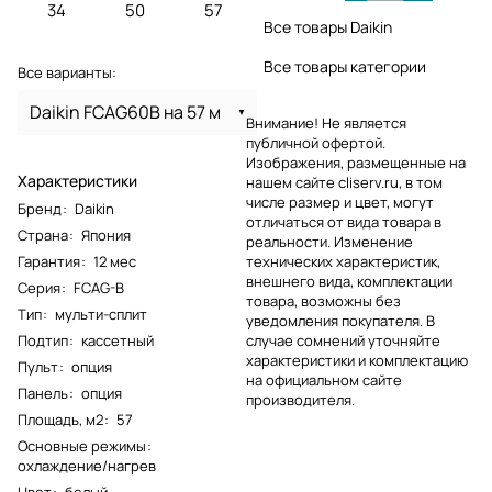
34
50
57
Все товары Daikin
Все товары категории
Все варианты:
Daikin FCAG60B на 57 м
Внимание! Не является
публичной офертой.
Изображения, размещенные на
Характеристики
нашем сайте cliserv.ru, в том
числе размер и цвет, могут
Бренд
:
Daikin
отличаться от вида товара в
Страна
:
Япония
реальности. Изменение
Гарантия
:
12 мес
технических характеристик,
внешнего вида, комплектации
Серия
:
FCAG-B
товара, возможны без
Тип
:
мульти-сплит
уведомления покупателя. В
Подтип
:
кассетный
случае сомнений уточняйте
характеристики и комплектацию
Пульт
:
опция
на официальном сайте
Панель
:
опция
производителя.
Площадь, м2
:
57
Основные режимы
:
охлаждение/нагрев
Цвет
:
белый