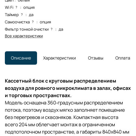
Wi Fi
:
опция
?
Таймер
:
да
?
Самоочистка
:
опция
?
Фильтр тонкой очистки
:
да
?
Все характеристики
Описание
Характеристики
Отзывы
Оплата
Кассетный блок с круговым распределением
воздуха для ровного микроклимата в залах, офисах
и торговых пространствах.
Модель оснащена 360‑градусным распределением
потока, поэтому воздух мягко заполняет помещение
без перегревов и сквозняков. Компактная высота
всего 204 мм облегчает монтаж в ограниченном
подпотолочном пространстве, а габариты 840x840 мм