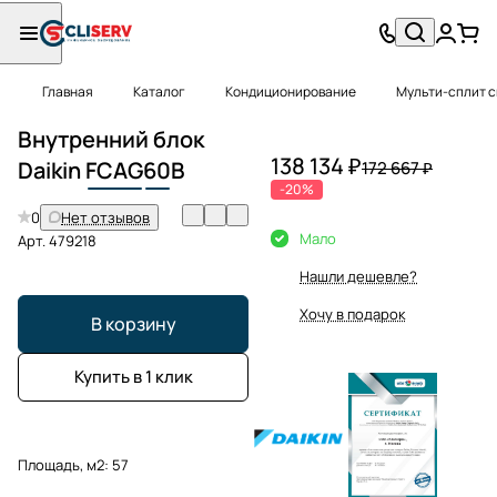
Главная
Каталог
Кондиционирование
Мульти-сплит 
Внутренний блок
138 134 ₽
Daikin
FCAG
60
B
172 667 ₽
-20%
0
Нет отзывов
Мало
Арт.
479218
Нашли дешевле?
Хочу в подарок
В корзину
Купить в 1 клик
Площадь, м2:
57