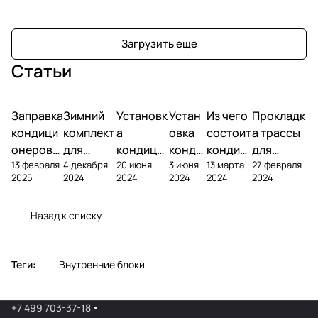
Загрузить еще
Статьи
Заправка
Зимний
Установк
Устан
Из чего
Прокладк
кондици
комплект
а
овка
состоит
а трассы
онеров
для
кондици
конди
кондиц
для
13 февраля
4 декабря
20 июня
3 июня
13 марта
27 февраля
фреоном
кондици
онера на
ционе
ионер?
кондицио
2025
2024
2024
2024
2024
2024
онера
фасаде
ра
нера
Назад к списку
Теги:
Внутренние блоки
+7 499 703-37-18