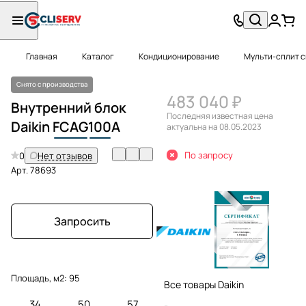
Главная
Каталог
Кондиционирование
Мульти-сплит 
Снято с производства
483 040 ₽
Внутренний блок
Последняя известная цена
Daikin
FCAG
100
A
актуальна на 08.05.2023
По запросу
0
Нет отзывов
Арт.
78693
Запросить
Площадь, м2:
95
Все товары Daikin
34
50
57