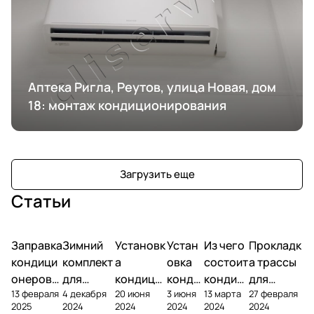
Аптека Ригла, Реутов, улица Новая, дом
18: монтаж кондиционирования
Загрузить еще
Статьи
Заправка
Зимний
Установк
Устан
Из чего
Прокладк
кондици
комплект
а
овка
состоит
а трассы
онеров
для
кондици
конди
кондиц
для
13 февраля
4 декабря
20 июня
3 июня
13 марта
27 февраля
фреоном
кондици
онера на
ционе
ионер?
кондицио
2025
2024
2024
2024
2024
2024
онера
фасаде
ра
нера