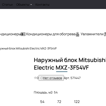
Статьи
Объекты
Контакты
ондиционеры
Кондиционеры для обогрева
Увлажнители
ужный блок Mitsubishi Electric MXZ-3F54VF
Наружный блок Mitsubish
Electric
MXZ
-3F54VF
0
Нет отзывов
Арт.
571447
Площадь, м2:
54
54
72
122