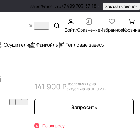
+7 499 703-37-18
Заказать звонок
sales@cliserv.ru
Войти
Сравнение
Избранное
Корзина
Осушители
Фанкойлы
Тепловые завесы
i
141 900 ₽
Последняя цена
актуальна на 01.10.2021
Запросить
По запросу