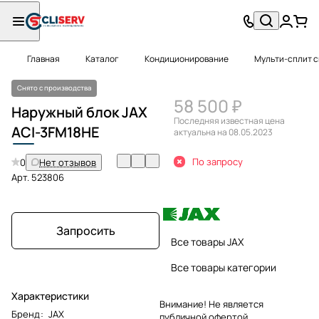
Главная
Каталог
Кондиционирование
Мульти-сплит 
Снято с производства
58 500 ₽
Наружный блок JAX
Последняя известная цена
ACI
-3FM18HE
актуальна на 08.05.2023
По запросу
0
Нет отзывов
Арт.
523806
Запросить
Все товары JAX
Все товары категории
Характеристики
Внимание! Не является
Бренд
:
JAX
публичной офертой.