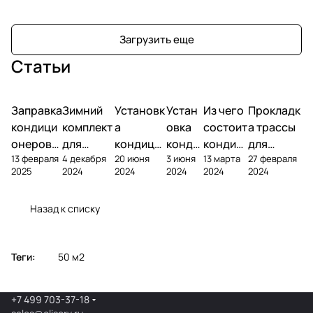
Загрузить еще
Статьи
Заправка
Зимний
Установк
Устан
Из чего
Прокладк
кондици
комплект
а
овка
состоит
а трассы
онеров
для
кондици
конди
кондиц
для
13 февраля
4 декабря
20 июня
3 июня
13 марта
27 февраля
фреоном
кондици
онера на
ционе
ионер?
кондицио
2025
2024
2024
2024
2024
2024
онера
фасаде
ра
нера
Назад к списку
Теги:
50 м2
+7 499 703-37-18