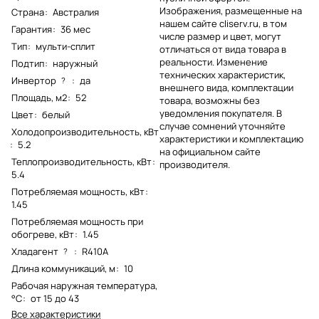
Изображения, размещенные на
Страна
:
Австралия
нашем сайте cliserv.ru, в том
Гарантия
:
36 мес
числе размер и цвет, могут
Тип
:
мульти-сплит
отличаться от вида товара в
реальности. Изменение
Подтип
:
наружный
технических характеристик,
Инвертор
:
да
?
внешнего вида, комплектации
Площадь, м2
:
52
товара, возможны без
уведомления покупателя. В
Цвет
:
белый
случае сомнений уточняйте
Холодопроизводительность, кВт
характеристики и комплектацию
:
5.2
на официальном сайте
Теплопроизводительность, кВт
:
производителя.
5.4
Потребляемая мощность, кВт
:
1.45
Потребляемая мощность при
обогреве, кВт
:
1.45
Хладагент
:
R410A
?
Длина коммуникаций, м
:
10
Рабочая наружная температура,
°C
:
от 15 до 43
Все характеристики