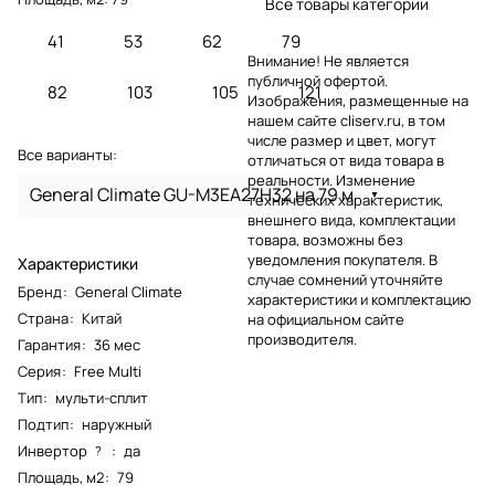
Все товары категории
41
53
62
79
Внимание! Не является
публичной офертой.
82
103
105
121
Изображения, размещенные на
нашем сайте cliserv.ru, в том
числе размер и цвет, могут
Все варианты:
отличаться от вида товара в
реальности. Изменение
General Climate GU-M3EA27H32 на 79 м
технических характеристик,
внешнего вида, комплектации
товара, возможны без
уведомления покупателя. В
Характеристики
случае сомнений уточняйте
Бренд
:
General Climate
характеристики и комплектацию
Страна
:
Китай
на официальном сайте
производителя.
Гарантия
:
36 мес
Серия
:
Free Multi
Тип
:
мульти-сплит
Подтип
:
наружный
Инвертор
:
да
?
Площадь, м2
:
79