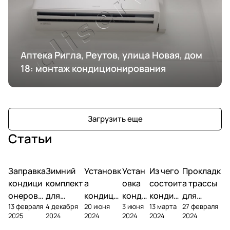
Аптека Ригла, Реутов, улица Новая, дом
18: монтаж кондиционирования
Загрузить еще
Статьи
Заправка
Зимний
Установк
Устан
Из чего
Прокладк
кондици
комплект
а
овка
состоит
а трассы
онеров
для
кондици
конди
кондиц
для
13 февраля
4 декабря
20 июня
3 июня
13 марта
27 февраля
фреоном
кондици
онера на
ционе
ионер?
кондицио
2025
2024
2024
2024
2024
2024
онера
фасаде
ра
нера