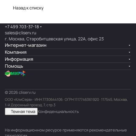
Назад к списку
+7 499 703-37-18
sales@cliserv.ru
г. Москва, Старобитцевская улица, 22А, офис 23
Интернет-магазин
Компания
Информация
Помощь
© 2026 cliserv.ru
ООО «КлиСерв» · ИНН
7730644106
· ОГРН 1117746361920 · 117545, Москва,
1-й Дорожный проезд, 7, стр.3
Темная тема
Конфиденциальность
На информационном ресурсе применяются
рекомендательные
технологии
.