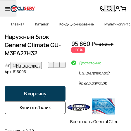
Главная
Каталог
Кондиционирование
Мульти-сплит 
Наружный блок
95 860 ₽
General Climate GU-
119 825 ₽
-20%
M3EA27H32
Достаточно
0
Нет отзывов
Арт.
616096
Нашли дешевле?
Хочу в подарок
В корзину
Купить в 1 клик
Все товары General Climate
Площадь, м2:
79