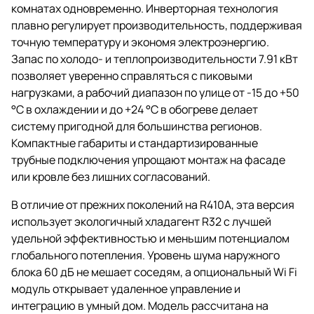
комнатах одновременно. Инверторная технология
плавно регулирует производительность, поддерживая
точную температуру и экономя электроэнергию.
Запас по холодо- и теплопроизводительности 7.91 кВт
позволяет уверенно справляться с пиковыми
нагрузками, а рабочий диапазон по улице от -15 до +50
°C в охлаждении и до +24 °C в обогреве делает
систему пригодной для большинства регионов.
Компактные габариты и стандартизированные
трубные подключения упрощают монтаж на фасаде
или кровле без лишних согласований.
В отличие от прежних поколений на R410A, эта версия
использует экологичный хладагент R32 с лучшей
удельной эффективностью и меньшим потенциалом
глобального потепления. Уровень шума наружного
блока 60 дБ не мешает соседям, а опциональный Wi Fi
модуль открывает удаленное управление и
интеграцию в умный дом. Модель рассчитана на