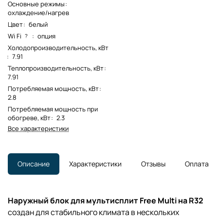
Основные режимы
:
охлаждение/нагрев
Цвет
:
белый
Wi Fi
:
опция
?
Холодопроизводительность, кВт
:
7.91
Теплопроизводительность, кВт
:
7.91
Потребляемая мощность, кВт
:
2.8
Потребляемая мощность при
обогреве, кВт
:
2.3
Все характеристики
Описание
Характеристики
Отзывы
Оплата
Наружный блок для мультисплит Free Multi на R32
создан для стабильного климата в нескольких