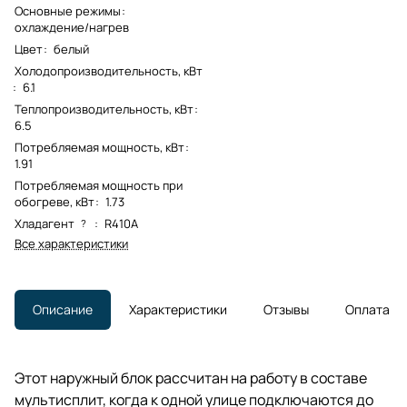
Основные режимы
:
охлаждение/нагрев
Цвет
:
белый
Холодопроизводительность, кВт
:
6.1
Теплопроизводительность, кВт
:
6.5
Потребляемая мощность, кВт
:
1.91
Потребляемая мощность при
обогреве, кВт
:
1.73
Хладагент
:
R410A
?
Все характеристики
Описание
Характеристики
Отзывы
Оплата
Этот наружный блок рассчитан на работу в составе
мультисплит, когда к одной улице подключаются до