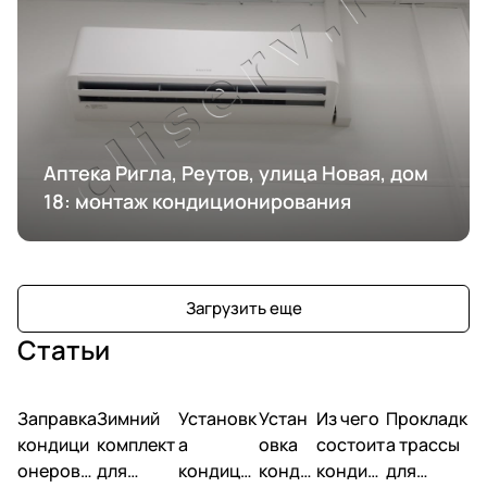
Аптека Ригла, Реутов, улица Новая, дом
18: монтаж кондиционирования
Загрузить еще
Статьи
Заправка
Зимний
Установк
Устан
Из чего
Прокладк
кондици
комплект
а
овка
состоит
а трассы
онеров
для
кондици
конди
кондиц
для