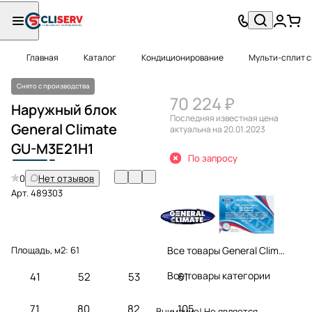
Главная
Каталог
Кондиционирование
Мульти-сплит 
Снято с производства
70 224 ₽
Наружный блок
Последняя известная цена
General Climate
актуальна на 20.01.2023
GU-M
3
E21H1
По запросу
0
Нет отзывов
Арт.
489303
Площадь, м2:
61
Все товары General Climate
Все товары категории
41
52
53
61
71
80
82
105
Внимание! Не является