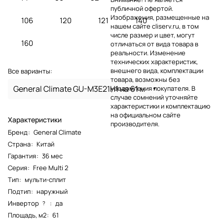
публичной офертой.
Изображения, размещенные на
106
120
121
140
нашем сайте cliserv.ru, в том
числе размер и цвет, могут
160
отличаться от вида товара в
реальности. Изменение
технических характеристик,
внешнего вида, комплектации
Все варианты:
товара, возможны без
General Climate GU-M3E21H1 на 61 м
уведомления покупателя. В
случае сомнений уточняйте
характеристики и комплектацию
на официальном сайте
Характеристики
производителя.
Бренд
:
General Climate
Страна
:
Китай
Гарантия
:
36 мес
Серия
:
Free Multi 2
Тип
:
мульти-сплит
Подтип
:
наружный
Инвертор
:
да
?
Площадь, м2
:
61