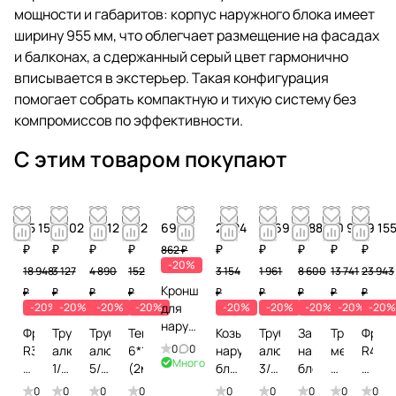
мощности и габаритов: корпус наружного блока имеет
ширину 955 мм, что облегчает размещение на фасадах
и балконах, а сдержанный серый цвет гармонично
вписывается в экстерьер. Такая конфигурация
помогает собрать компактную и тихую систему без
компромиссов по эффективности.
С этим товаром покупают
15 159
2 502
3 912
122
690 ₽
2 524
1 569
6 880
10 993
19 15
₽
₽
₽
₽
₽
₽
₽
₽
₽
862 ₽
-20%
18 948
3 127
4 890
152
3 154
1 961
8 600
13 741
23 943
Кронштейн
₽
₽
₽
₽
₽
₽
₽
₽
₽
-20%
-20%
-20%
-20%
для
-20%
-20%
-20%
-20%
-20
наружного
Фреон
Труба
Труба
Теплоизоляция
Козырек
Труба
Защита
Труба
Фрео
блока
0
0
R32,
алюминиевая
алюминиевая
6*19
наружного
алюминиевая
наружного
медная
R410А
до 4,5
Много
9,5
1/2
5/8
(2м)
блока
3/8
блока
5/8
11,3
кВт
кг
(15м)
(15м)
до 4
(15м)
(15м)
кг
0
0
0
0
0
0
0
0
0