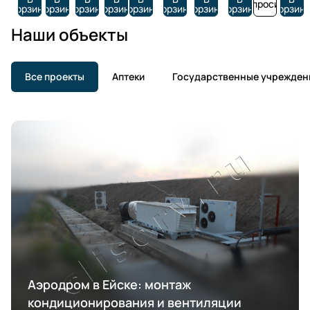
Запросить
корзину
корзину
корзину
корзину
корзину
корзину
корзину
корзину
корзин
Наши объекты
Все проекты
Аптеки
Государственные учрежден
Аэродром в Ейске: монтаж
кондиционирования и вентиляции